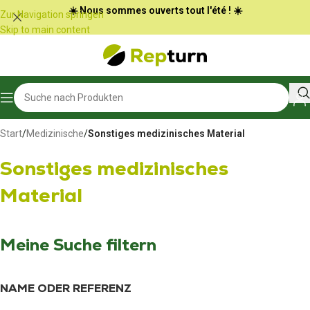
Cookie-Einstellungen
☀️ Nous sommes ouverts tout l'été ! ☀️
Zur Navigation springen
Skip to main content
Start
/
Medizinische
/
Sonstiges medizinisches Material
Sonstiges medizinisches
Material
Meine Suche filtern
NAME ODER REFERENZ