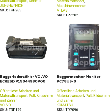
Materialtransport
,
Dimmer
Materialtransport
,
JUNGHEINRICH
Maschinenrechner
SKU:
TRP265
ATLAS
SKU:
TRP202
Baggerladerzähler VOLVO
Baggermonitor Monitor
ECR25D P15644980P06
PC78US-6
Öffentliche Arbeiten und
Öffentliche Arbeiten und
Materialtransport
,
Pult, Bildschirm
Materialtransport
,
Pult, Bildschirm
und Zähler
und Zähler
VOLVO
KOMATSU
SKU:
TRP179
SKU:
TRP096