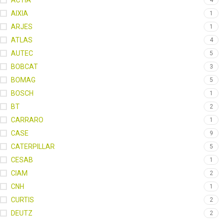
ACTIA
4
AIXIA
1
ARJES
1
ATLAS
4
AUTEC
5
BOBCAT
3
BOMAG
5
BOSCH
1
BT
2
CARRARO
1
CASE
9
CATERPILLAR
5
CESAB
1
CIAM
2
CNH
1
CURTIS
2
DEUTZ
2