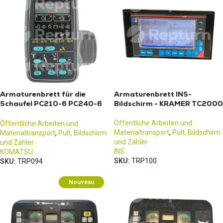
Armaturenbrett für die
Armaturenbrett INS-
Schaufel PC210-6 PC240-6
Bildschirm - KRAMER TC2000
PC300-6 PC350-6
Öffentliche Arbeiten und
Öffentliche Arbeiten und
Materialtransport
,
Pult, Bildschirm
Materialtransport
,
Pult, Bildschirm
und Zähler
und Zähler
INS
KOMATSU
SKU:
TRP100
SKU:
TRP094
Nouveau