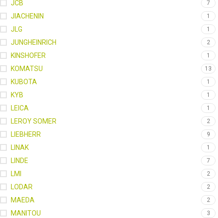
JCB
7
JIACHENIN
1
JLG
1
JUNGHEINRICH
2
KINSHOFER
1
KOMATSU
13
KUBOTA
1
KYB
1
LEICA
1
LEROY SOMER
2
LIEBHERR
9
LINAK
1
LINDE
7
LMI
2
LODAR
2
MAEDA
2
MANITOU
3