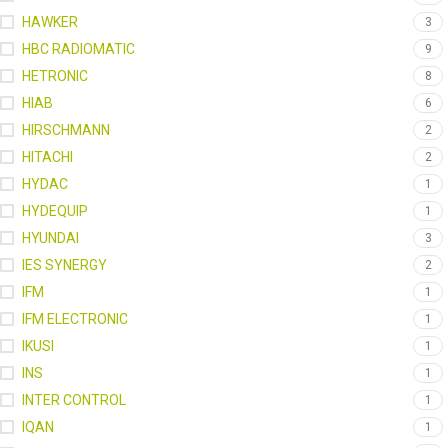
HAWKER
3
HBC RADIOMATIC
9
HETRONIC
8
HIAB
6
HIRSCHMANN
2
HITACHI
2
HYDAC
1
HYDEQUIP
1
HYUNDAI
3
IES SYNERGY
2
IFM
1
IFM ELECTRONIC
1
IKUSI
1
INS
1
INTER CONTROL
1
IQAN
1