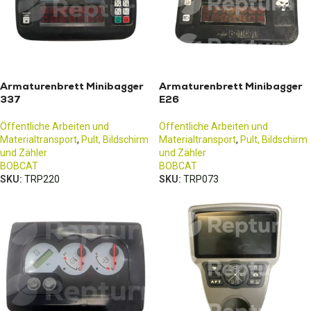
Armaturenbrett Minibagger
Armaturenbrett Minibagger
337
E26
Öffentliche Arbeiten und
Öffentliche Arbeiten und
Materialtransport
,
Pult, Bildschirm
Materialtransport
,
Pult, Bildschirm
und Zähler
und Zähler
BOBCAT
BOBCAT
SKU:
TRP220
SKU:
TRP073