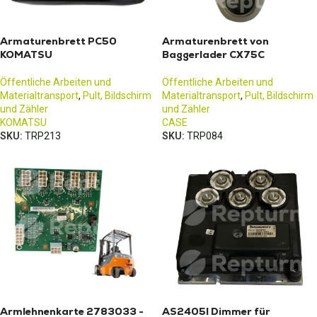
Armaturenbrett PC50
Armaturenbrett von
KOMATSU
Baggerlader CX75C
Öffentliche Arbeiten und
Öffentliche Arbeiten und
Materialtransport
,
Pult, Bildschirm
Materialtransport
,
Pult, Bildschirm
und Zähler
und Zähler
KOMATSU
CASE
SKU:
TRP213
SKU:
TRP084
Armlehnenkarte 2783033 -
AS2405I Dimmer für