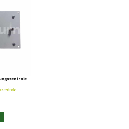
ungszentrale
szentrale
3