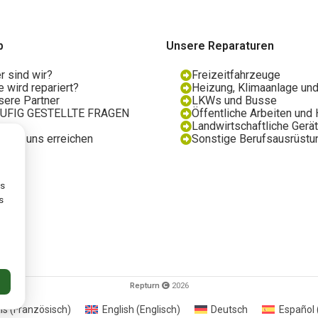
p
Unsere Reparaturen
r sind wir?
Freizeitfahrzeuge
 wird repariert?
Heizung, Klimaanlage und
sere Partner
LKWs und Busse
UFIG GESTELLTE FRAGEN
Öffentliche Arbeiten un
og
Landwirtschaftliche Gerä
e Sie uns erreichen
Sonstige Berufsausrüstu
ns
s
Repturn
2026
is
(
Französisch
)
English
(
Englisch
)
Deutsch
Español