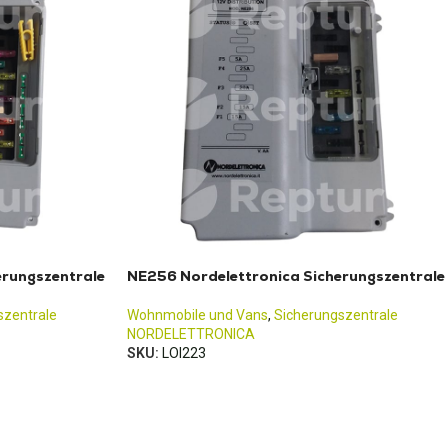
erungszentrale
NE256 Nordelettronica Sicherungszentrale
szentrale
Wohnmobile und Vans
,
Sicherungszentrale
NORDELETTRONICA
SKU:
LOI223