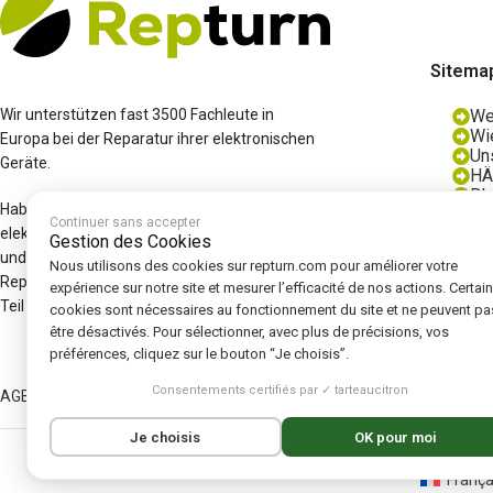
Sitema
Wir unterstützen fast 3500 Fachleute in
We
Wie
Europa bei der Reparatur ihrer elektronischen
Un
Geräte.
HÄ
Bl
Haben Sie einen Defekt an einem
Wi
Continuer sans accepter
elektronischen Gerät? Kontaktieren Sie uns
Gestion des Cookies
und wir können Ihnen eine Diagnose, eine
Nous utilisons des cookies sur repturn.com pour améliorer votre
Reparatur und/oder ein generalüberholtes
expérience sur notre site et mesurer l’efficacité de nos actions. Certai
Teil anbieten.
cookies sont nécessaires au fonctionnement du site et ne peuvent pa
être désactivés. Pour sélectionner, avec plus de précisions, vos
préférences, cliquez sur le bouton “Je choisis”.
Consentements certifiés par ✓ tarteaucitron
AGB
|
Impressum
|
Datenschutzerklärung
|
Cookies
|
Cookie-Richtlinie
Je choisis
OK pour moi
França