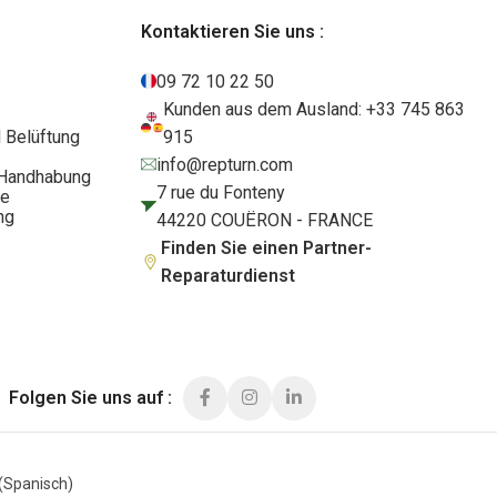
Kontaktieren Sie uns :
09 72 10 22 50
Kunden aus dem Ausland: +33 745 863
 Belüftung
915
info@repturn.com
d Handhabung
7 rue du Fonteny
te
ng
44220 COUËRON - FRANCE
Finden Sie einen Partner-
Reparaturdienst
Folgen Sie uns auf :
(
Spanisch
)