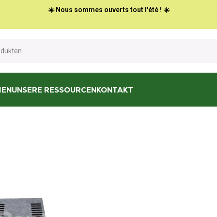
☀️ Nous sommes ouverts tout l'été ! ☀️
HEN
UNSERE RESSOURCEN
KONTAKT