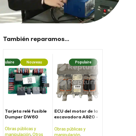
También reparamos...
opulaire
Nouveau
Populaire
Popula
Tarjeta relé fusible
ECU del motor de la
Tarjeta relé fu
Dumper DW60
excavadora A920 -
cargador L35
A914
Obras públicas y
Obras públicas y
Obras públicas y
manipulación
,
Otros
manipulación
,
Ot
manipulación
,