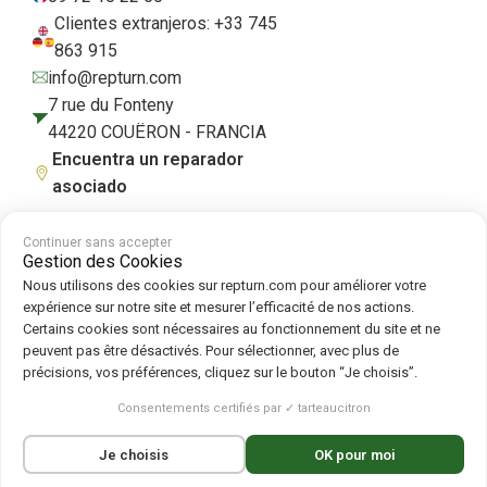
Clientes extranjeros: +33 745
863 915
info@repturn.com
7 rue du Fonteny
44220 COUËRON - FRANCIA
Encuentra un reparador
asociado
Continuer sans accepter
Gestion des Cookies
Condiciones generales de venta
|
Aviso legal
|
Política de privacidad
|
Nous utilisons des cookies sur repturn.com pour améliorer votre
Cookies
|
Política de cookies
expérience sur notre site et mesurer l’efficacité de nos actions.
Certains cookies sont nécessaires au fonctionnement du site et ne
peuvent pas être désactivés. Pour sélectionner, avec plus de
Síguenos en :
précisions, vos préférences, cliquez sur le bouton “Je choisis”.
Repturn
2026
Consentements certifiés par ✓ tarteaucitron
Français
(
Francés
)
English
(
Inglés
)
Je choisis
OK pour moi
Deutsch
(
Alemán
)
Español