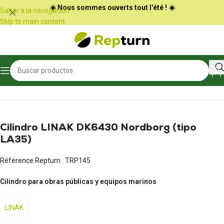
Panel de gestión de cookies
☀️ Nous sommes ouverts tout l'été ! ☀️
Saltar a la navegación
Skip to main content
Inicio
/
Obras públicas y manipulación
/
Otros equipos de obras públicas
Cilindro LINAK DK6430 Nordborg (tipo
LA35)
Référence Repturn :
TRP145
Cilindro para obras públicas y equipos marinos
LINAK