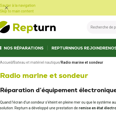
Panneau de gestion des cookies
Sauter à la navigation
Skip to main content
NOS RÉPARATIONS
REPTURN
NOUS REJOINDRE
NO
Accueil
/
Bateau et matériel nautique
/
Radio marine et sondeur
Radio marine et sondeur
Réparation d’équipement électronique
Quand l’écran d’un sondeur s’éteint en pleine mer ou que le système au
solution. Repturn a développé une prestation de
remise en état électr