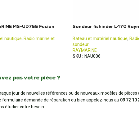
ARINE MS-UD755 Fusion
Sondeur fishinder L470 Ray
el nautique
,
Radio marine et
Bateau et matériel nautique
,
Radi
sondeur
RAYMARINE
SKU :
NAU006
uvez pas votre pièce ?
aque jour de nouvelles références ou de nouveaux modèles de pièces à
e formulaire demande de réparation ou bien appelez-nous au
09 72 10 
ns étudier votre besoin.