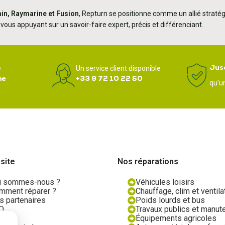
in, Raymarine et Fusion
, Repturn se positionne comme un allié stratég
n vous appuyant sur un savoir-faire expert, précis et différenciant.
Jus
e
Un service client disponible
ne
+33 9 72 10 22 50
qu'u
 site
Nos réparations
i sommes-nous ?
Véhicules loisirs
mment réparer ?
Chauffage, clim et ventila
s partenaires
Poids lourds et bus
Q
Travaux publics et manut
og
Équipements agricoles