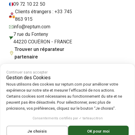
09 72 10 22 50
Clients étrangers : +33 745
863 915
info@repturn.com
7 rue du Fonteny
44220 COUËRON - FRANCE
Trouver un réparateur
partenaire
Continuer sans accepter
Gestion des Cookies
CGV
|
Mentions légales
|
Politique de confidentialité
|
Cookies
|
Politique
Nous utilisons des cookies sur repturn.com pour améliorer votre
de cookies
expérience sur notre site et mesurer l’efficacité de nos actions.
Certains cookies sont nécessaires au fonctionnement du site et ne
peuvent pas être désactivés. Pour sélectionner, avec plus de
Suivez-nous sur :
précisions, vos préférences, cliquez sur le bouton “Je choisis”.
Repturn
2026
Consentements certifiés par ✓ tarteaucitron
Français
English
(
Anglais
)
Deutsch
(
Allemand
)
Je choisis
OK pour moi