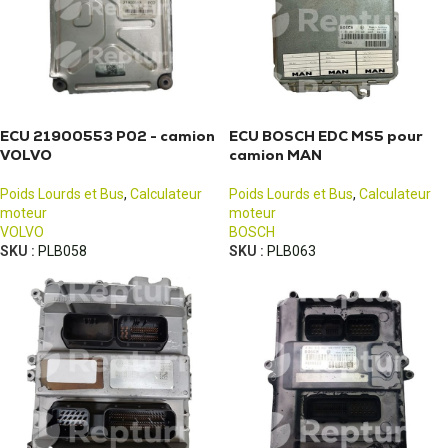
ECU 21900553 P02 - camion
ECU BOSCH EDC MS5 pour
VOLVO
camion MAN
Poids Lourds et Bus
,
Calculateur
Poids Lourds et Bus
,
Calculateur
moteur
moteur
VOLVO
BOSCH
SKU :
PLB058
SKU :
PLB063