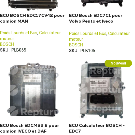
ECU BOSCH EDC17CV42 pour
ECU Bosch EDC7C1 pour
camion MAN
Volvo Penta et Iveco
Eurocargo
Poids Lourds et Bus
,
Calculateur
Poids Lourds et Bus
,
Calculateur
moteur
moteur
BOSCH
BOSCH
SKU :
PLB065
SKU :
PLB105
Nouveau
ECU Bosch EDCMS6.2 pour
ECU Calculateur BOSCH -
camion IVECO et DAF
EDC7