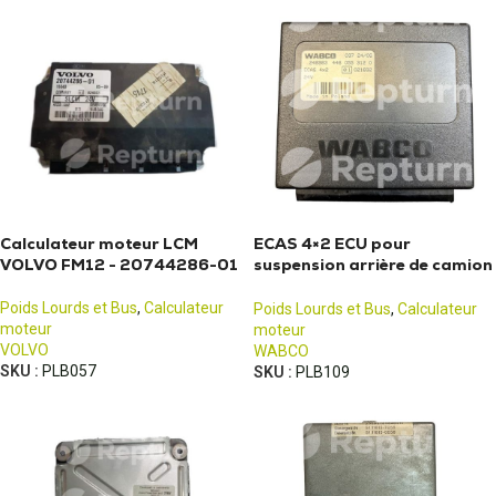
Calculateur moteur LCM
ECAS 4×2 ECU pour
VOLVO FM12 - 20744286-01
suspension arrière de camion
Renault Midlum
Poids Lourds et Bus
,
Calculateur
Poids Lourds et Bus
,
Calculateur
moteur
moteur
VOLVO
WABCO
SKU :
PLB057
SKU :
PLB109