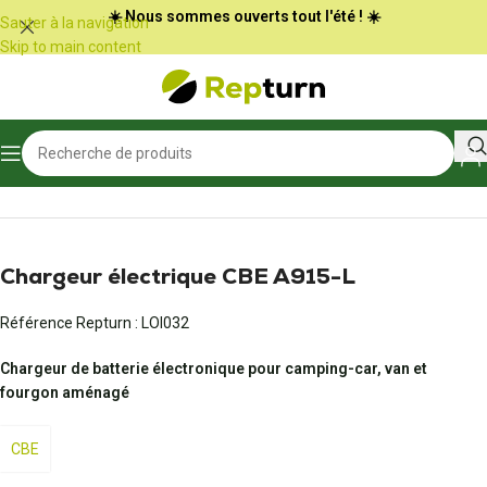
Panneau de gestion des cookies
☀️ Nous sommes ouverts tout l'été ! ☀️
Sauter à la navigation
Skip to main content
Accueil
/
Camping-car et vans
/
Bloc électrique et chargeur de batterie
Chargeur électrique CBE A915-L
Référence Repturn :
LOI032
Chargeur de batterie électronique pour camping-car, van et
fourgon aménagé
CBE