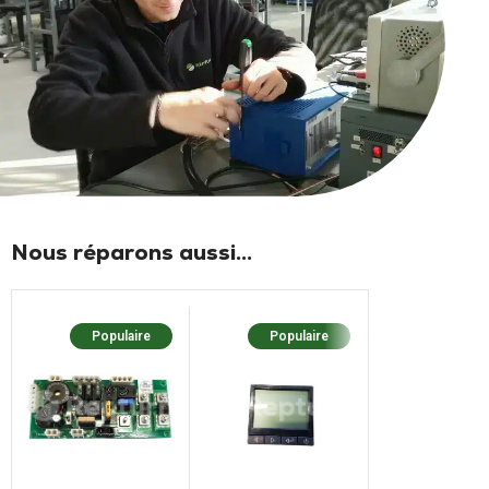
Nous réparons aussi...
Populaire
Populaire
Populaire
Nouv