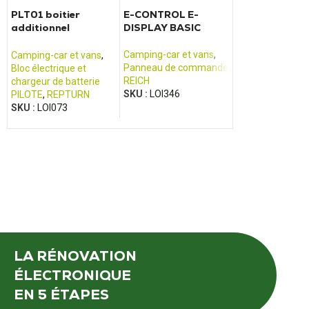
PLT01 boitier
E-CONTROL E-
Chargeur élec
additionnel
DISPLAY BASIC
pour van
reconditionné de
CALIFORNIA
bloc électrique
Camping-car et vans
,
Camping-car et vans
,
Camping-car et 
Pilote
Panneau de commande
Bloc électrique et
Bloc électrique e
REICH
chargeur de batterie
chargeur de batt
SKU :
LOI346
PILOTE
,
REPTURN
VOLKSWAGEN
SKU :
LOI073
SKU :
LOI156
LA RÉNOVATION
ÉLECTRONIQUE
EN 5 ÉTAPES