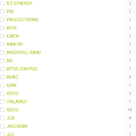
IES SYNERGY
2
IFM
1
IFM ELECTRONIC
1
IKUSI
1
ILMOR
1
IMMI VIP
1
INGERSOLL-RAND
1
INS
1
INTER CONTROL
1
INVAC
5
IQAN
1
ISECO
2
ITALAMEC
1
IVECO
10
JCB
8
JIACHENIN
1
JLG
1