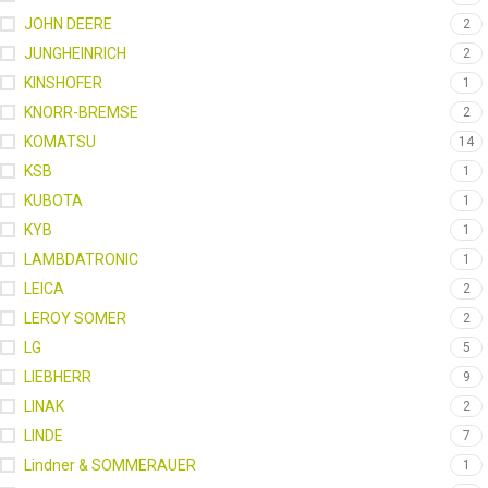
JOHN DEERE
2
JUNGHEINRICH
2
KINSHOFER
1
KNORR-BREMSE
2
KOMATSU
14
KSB
1
KUBOTA
1
KYB
1
LAMBDATRONIC
1
LEICA
2
LEROY SOMER
2
LG
5
LIEBHERR
9
LINAK
2
LINDE
7
Lindner & SOMMERAUER
1