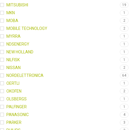
MITSUBISHI
19
MKN
1
MOBA
2
MOBILE TECHNOLOGY
2
MYRRA
1
NDSENERGY
1
NEW HOLLAND
1
NILFISK
1
NISSAN
2
NORDELETTRONICA
64
OERTLI
1
OKOFEN
2
OLSBERGS
1
PALFINGER
1
PANASONIC
4
PARKER
3