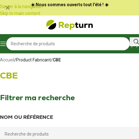
Panneau de gestion des cookies
☀️ Nous sommes ouverts tout l'été ! ☀️
Sauter à la navigation
Skip to main content
Accueil
/
Product Fabricant
/
CBE
CBE
Filtrer ma recherche
NOM OU RÉFÉRENCE