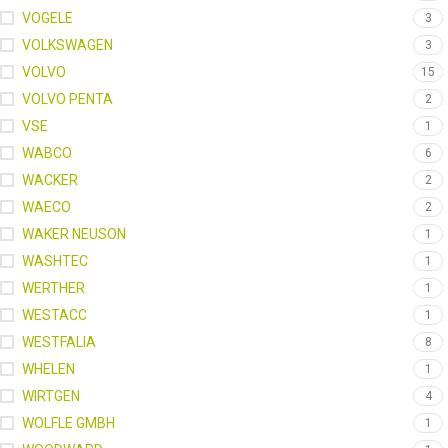
VOGELE
3
VOLKSWAGEN
3
VOLVO
15
VOLVO PENTA
2
VSE
1
WABCO
6
WACKER
2
WAECO
2
WAKER NEUSON
1
WASHTEC
1
WERTHER
1
WESTACC
1
WESTFALIA
8
WHELEN
1
WIRTGEN
4
WOLFLE GMBH
1