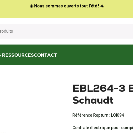
☀️ Nous sommes ouverts tout l'été ! ☀️
S RESSOURCES
CONTACT
BL264-3 Bloc électrique Schaudt
EBL264-3 Bl
Schaudt
Référence Repturn :
LOI094
Centrale électrique pour camp