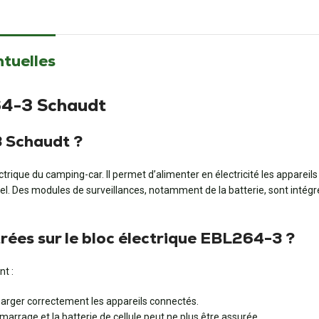
ntuelles
64-3 Schaudt
3 Schaudt ?
ue du camping-car. Il permet d’alimenter en électricité les appareils qui
l. Des modules de surveillances, notamment de la batterie, sont intégré
ées sur le bloc électrique EBL264-3 ?
t :
charger correctement les appareils connectés.
marrage et la batterie de cellule peut ne plus être assurée.