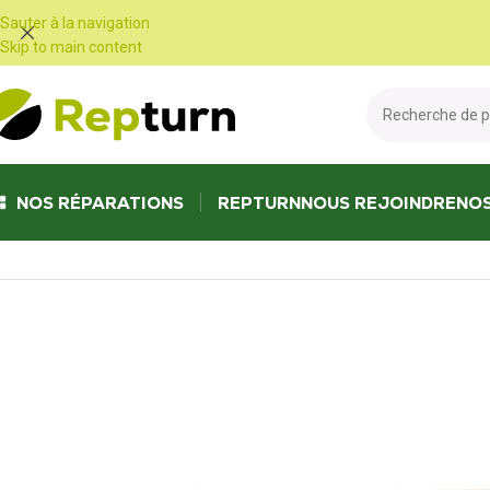
Panneau de gestion des cookies
Sauter à la navigation
Skip to main content
NOS RÉPARATIONS
REPTURN
NOUS REJOINDRE
NO
Accueil
/
Camping-car et vans
/
Bloc électrique et chargeur de batterie
/
E