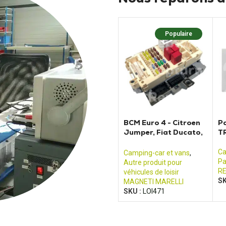
Populaire
BCM Euro 4 - Citroen
Pa
Jumper, Fiat Ducato,
TR
Renault Boxer
Ca
Camping-car et vans
,
Pa
Autre produit pour
R
véhicules de loisir
SK
MAGNETI MARELLI
SKU :
LOI471