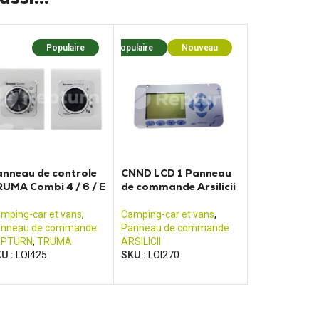
Populaire
Populaire
Nouveau
nneau de controle
CNND LCD 1 Panneau
UMA Combi 4 / 6 / E
de commande Arsilicii
mping-car et vans
,
Camping-car et vans
,
nneau de commande
Panneau de commande
EPTURN
,
TRUMA
ARSILICII
U :
LOI425
SKU :
LOI270