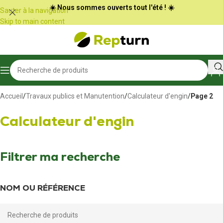
Panneau de gestion des cookies
☀️ Nous sommes ouverts tout l'été ! ☀️
Sauter à la navigation
Skip to main content
Accueil
/
Travaux publics et Manutention
/
Calculateur d'engin
/
Page 2
Calculateur d'engin
Filtrer ma recherche
NOM OU RÉFÉRENCE