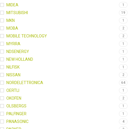
MIDEA
1
MITSUBISHI
19
MKN
1
MOBA
2
MOBILE TECHNOLOGY
2
MYRRA
1
NDSENERGY
1
NEW HOLLAND
1
NILFISK
1
NISSAN
2
NORDELETTRONICA
64
OERTLI
1
OKOFEN
2
OLSBERGS
1
PALFINGER
1
PANASONIC
4