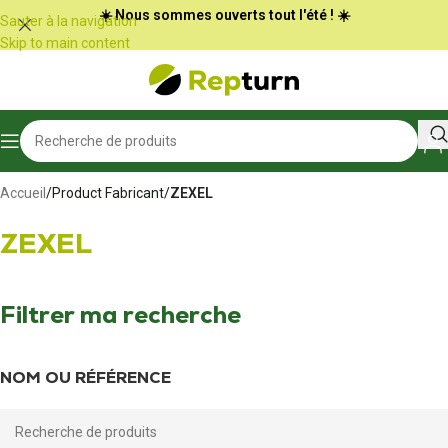
Panneau de gestion des cookies
☀️ Nous sommes ouverts tout l'été ! ☀️
Sauter à la navigation
Skip to main content
Accueil
/
Product Fabricant
/
ZEXEL
ZEXEL
Filtrer ma recherche
NOM OU RÉFÉRENCE