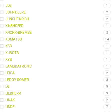
JLG
1
JOHN DEERE
2
JUNGHEINRICH
2
KINSHOFER
1
KNORR-BREMSE
2
KOMATSU
14
KSB
1
KUBOTA
1
KYB
1
LAMBDATRONIC
1
LEICA
2
LEROY SOMER
2
LG
5
LIEBHERR
9
LINAK
2
LINDE
7