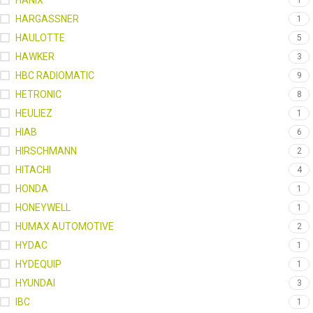
HANIX
1
HARGASSNER
1
HAULOTTE
5
HAWKER
3
HBC RADIOMATIC
9
HETRONIC
8
HEULIEZ
1
HIAB
6
HIRSCHMANN
2
HITACHI
4
HONDA
1
HONEYWELL
1
HUMAX AUTOMOTIVE
2
HYDAC
1
HYDEQUIP
1
HYUNDAI
3
IBC
1