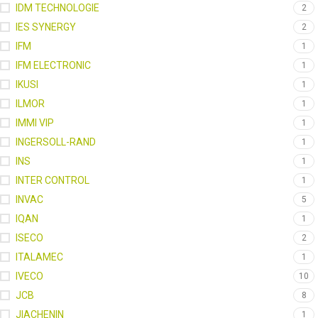
IDM TECHNOLOGIE
2
IES SYNERGY
2
IFM
1
IFM ELECTRONIC
1
IKUSI
1
ILMOR
1
IMMI VIP
1
INGERSOLL-RAND
1
INS
1
INTER CONTROL
1
INVAC
5
IQAN
1
ISECO
2
ITALAMEC
1
IVECO
10
JCB
8
JIACHENIN
1