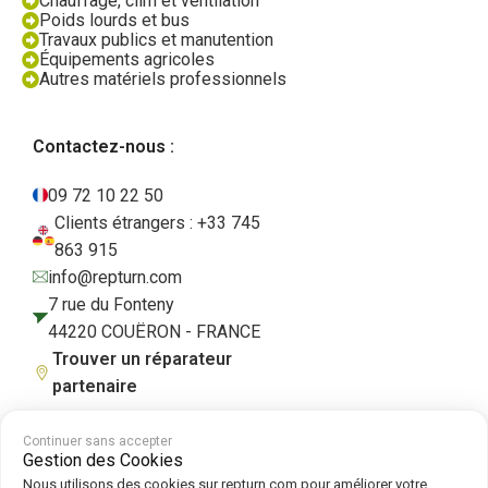
Chauffage, clim et ventilation
Poids lourds et bus
Travaux publics et manutention
Équipements agricoles
Autres matériels professionnels
Contactez-nous :
09 72 10 22 50
Clients étrangers : +33 745
863 915
info@repturn.com
7 rue du Fonteny
44220 COUËRON - FRANCE
Trouver un réparateur
partenaire
Continuer sans accepter
Gestion des Cookies
CGV
|
Mentions légales
|
Politique de confidentialité
|
Cookies
|
Politique
Nous utilisons des cookies sur repturn.com pour améliorer votre