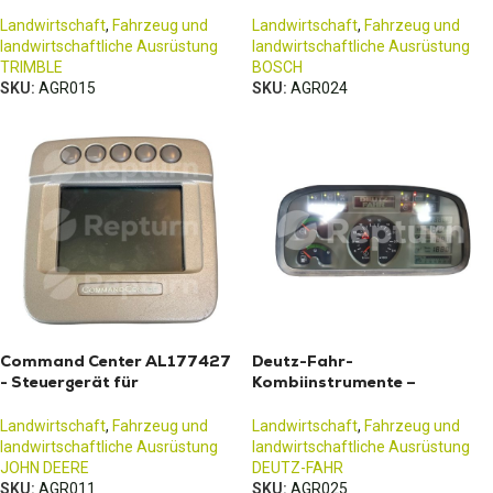
Landwirtschaft
,
Fahrzeug und
Landwirtschaft
,
Fahrzeug und
landwirtschaftliche Ausrüstung
landwirtschaftliche Ausrüstung
TRIMBLE
BOSCH
SKU:
AGR015
SKU:
AGR024
Command Center AL177427
Deutz-Fahr-
- Steuergerät für
Kombiinstrumente –
Klimaanlage Traktor John
Agrotron K90, K100, K110,
deere 6030
K120
Landwirtschaft
,
Fahrzeug und
Landwirtschaft
,
Fahrzeug und
landwirtschaftliche Ausrüstung
landwirtschaftliche Ausrüstung
JOHN DEERE
DEUTZ-FAHR
SKU:
AGR011
SKU:
AGR025