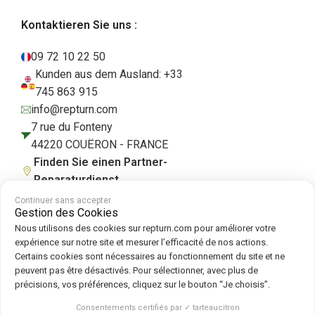
Kontaktieren Sie uns :
09 72 10 22 50
Kunden aus dem Ausland: +33
745 863 915
info@repturn.com
7 rue du Fonteny
44220 COUËRON - FRANCE
Finden Sie einen Partner-
Reparaturdienst
Continuer sans accepter
Gestion des Cookies
Nous utilisons des cookies sur repturn.com pour améliorer votre
AGB
|
Impressum
|
Datenschutzerklärung
|
Cookies
|
Cookie-Richtlinie
expérience sur notre site et mesurer l’efficacité de nos actions.
Certains cookies sont nécessaires au fonctionnement du site et ne
peuvent pas être désactivés. Pour sélectionner, avec plus de
Folgen Sie uns auf :
précisions, vos préférences, cliquez sur le bouton “Je choisis”.
Repturn
2026
Consentements certifiés par ✓ tarteaucitron