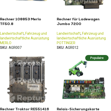
Rechner 108853 Merlo
Rechner für Ladewagen
TF50.8
Jumbo 7200
Landwirtschaft
,
Fahrzeug und
Landwirtschaft
,
Fahrzeug und
landwirtschaftliche Ausrüstung
landwirtschaftliche Ausrüstung
MERLO
POTTINGER
SKU:
AGR007
SKU:
AGR012
Populaire
Rechner Traktor RE551416
Relais-Sicherungskarte