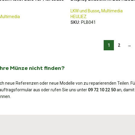
LKW und Busse
,
Multimedia
Multimedia
HEULIEZ
SKU:
PLB041
1
2
→
Ihre Münze nicht finden?
lich neue Referenzen oder neue Modelle von zu reparierenden Teilen. Fü
uftragsformular aus oder rufen Sie uns unter
09 72 10 22 50
an, damit 
önnen.