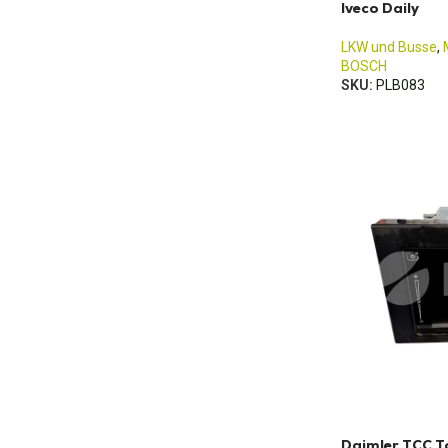
Iveco Daily
LKW und Busse
,
BOSCH
SKU:
PLB083
Daimler TCC T