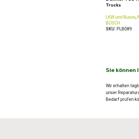
Trucks
LKW und Busse
,
BOSCH
SKU:
PLB089
Sie können 
Wir erhalten täg
unser Reparatura
Bedarf prüfen k