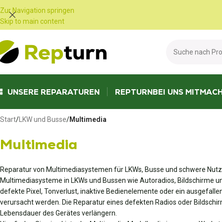
Cookie-Einstellungen
Zur Navigation springen
Skip to main content
UNSERE REPARATUREN
REPTURN
BEI UNS MITMAC
Start
/
LKW und Busse
/
Multimedia
Multimedia
Reparatur von Multimediasystemen für LKWs, Busse und schwere Nut
Multimediasysteme in LKWs und Bussen wie Autoradios, Bildschirme und 
defekte Pixel, Tonverlust, inaktive Bedienelemente oder ein ausgefal
verursacht werden. Die Reparatur eines defekten Radios oder Bildschirms
Lebensdauer des Gerätes verlängern.