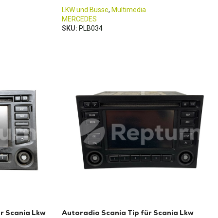
LKW und Busse
,
Multimedia
MERCEDES
SKU:
PLB034
r Scania Lkw
Autoradio Scania Tip für Scania Lkw