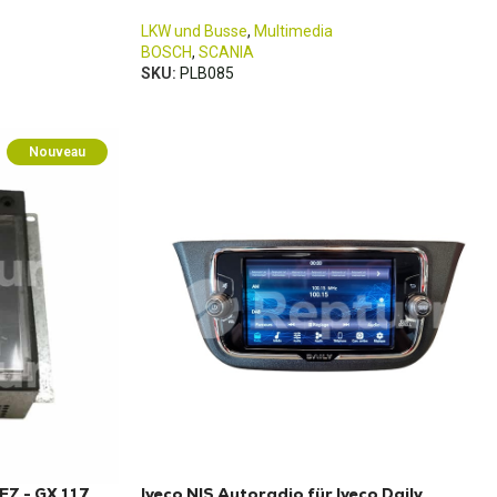
LKW und Busse
,
Multimedia
BOSCH
,
SCANIA
SKU:
PLB085
Nouveau
EZ - GX 117
Iveco NIS Autoradio für Iveco Daily