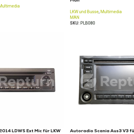
Man
Multimedia
LKW und Busse
,
Multimedia
MAN
SKU:
PLB080
2014 LDWS Ext Mic für LKW
Autoradio Scania Aus3 V3 fü