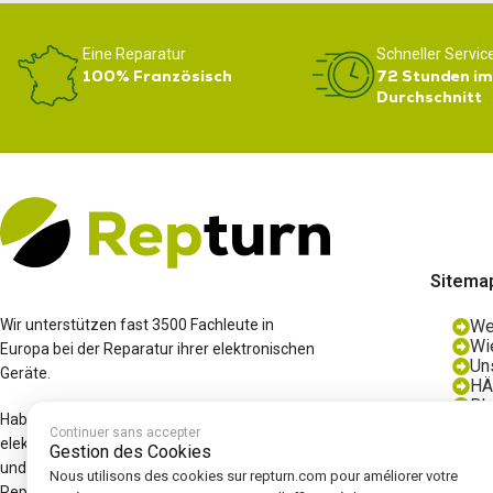
Eine Reparatur
Schneller Servic
100% Französisch
72 Stunden im
Durchschnitt
Sitema
Wir unterstützen fast 3500 Fachleute in
We
Wie
Europa bei der Reparatur ihrer elektronischen
Un
Geräte.
HÄ
Bl
Haben Sie einen Defekt an einem
Wi
Continuer sans accepter
elektronischen Gerät? Kontaktieren Sie uns
Gestion des Cookies
und wir können Ihnen eine Diagnose, eine
Nous utilisons des cookies sur repturn.com pour améliorer votre
Reparatur und/oder ein generalüberholtes