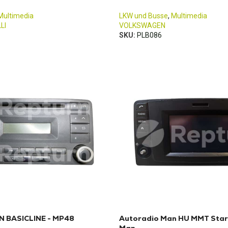
Multimedia
LKW und Busse
,
Multimedia
LI
VOLKSWAGEN
SKU:
PLB086
N BASICLINE - MP48
Autoradio Man HU MMT Star