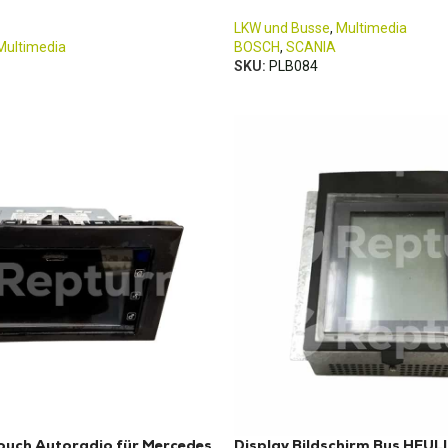
LKW und Busse
,
Multimedia
Multimedia
BOSCH
,
SCANIA
SKU:
PLB084
ouch Autoradio für Mercedes
Display Bildschirm Bus HEULI