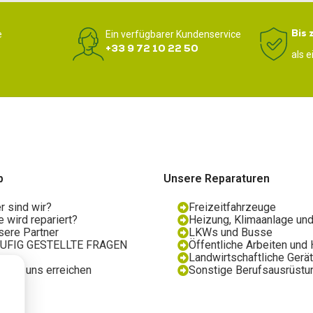
Bis 
e
Ein verfügbarer Kundenservice
+33 9 72 10 22 50
als 
p
Unsere Reparaturen
r sind wir?
Freizeitfahrzeuge
 wird repariert?
Heizung, Klimaanlage und
sere Partner
LKWs und Busse
UFIG GESTELLTE FRAGEN
Öffentliche Arbeiten un
og
Landwirtschaftliche Gerä
e Sie uns erreichen
Sonstige Berufsausrüstu