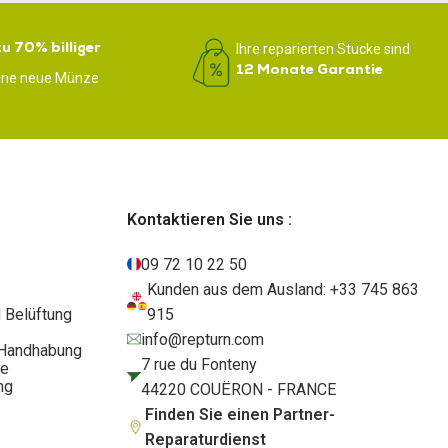
zu 70% billiger
Ihre reparierten Stücke sind
12 Monate Garantie
eine neue Münze
Kontaktieren Sie uns :
09 72 10 22 50
Kunden aus dem Ausland: +33 745 863
 Belüftung
915
info@repturn.com
d Handhabung
7 rue du Fonteny
te
ng
44220 COUËRON - FRANCE
Finden Sie einen Partner-
Reparaturdienst