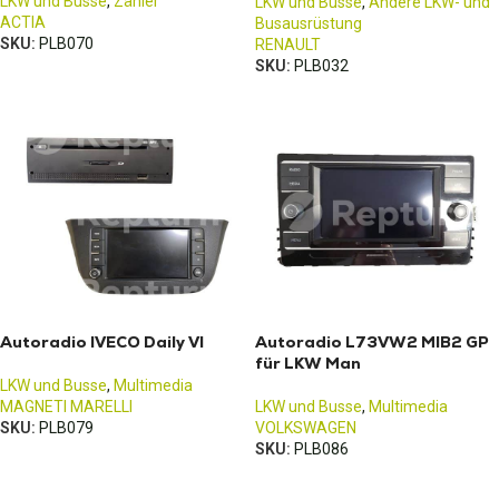
LKW und Busse
,
Zähler
LKW und Busse
,
Andere LKW- und
ACTIA
Busausrüstung
SKU:
PLB070
RENAULT
SKU:
PLB032
Autoradio IVECO Daily VI
Autoradio L73VW2 MIB2 GP
für LKW Man
LKW und Busse
,
Multimedia
MAGNETI MARELLI
LKW und Busse
,
Multimedia
SKU:
PLB079
VOLKSWAGEN
SKU:
PLB086