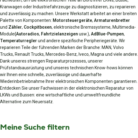
Fachleuten, um die elektronischen Teile an Bord Ihrer LKWs, Busse,
Kranwagen oder Industriefahrzeuge zu diagnostizieren, zu reparieren
und zuverlässig zu machen. Unsere Werkstatt arbeitet an einer breiten
Palette von Komponenten:
Motorsteuergeräte
,
Armaturenbretter
und
Zähler
,
Cockpitboxen
, elektronische Bremssysteme, Multimedia-
Module
(Autoradios
,
Fahrtzielanzeigen
usw.),
AdBlue-Pumpen
,
Temperaturregler
und andere spezifische Peripheriegeräte. Wir
reparieren Teile der führenden Marken der Branche: MAN, Volvo
Trucks, Renault Trucks, Mercedes-Benz, Iveco, Magna und viele andere.
Dank unseres strengen Reparaturprozesses, unserer
Prüfstandsausrüstung und unseres technischen Know-hows können
wir Ihnen eine schnelle, zuverlässige und dauerhafte
Wiederinbetriebnahme Ihrer elektronischen Komponenten garantieren.
Entdecken Sie unser Fachwissen in der elektronischen Reparatur von
LKWs und Bussen: eine wirtschaftliche und umweltfreundliche
Alternative zum Neuersatz.
Meine Suche filtern