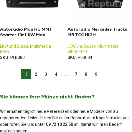
Autoradio Man HU MMT
Autoradio Mercedes Trucks
Starter für LKW Man
MB TCC HIGH
LKW und Busse
,
Multimedia
LKW und Busse
,
Multimedia
MAN
MERCEDES
SKU:
PLB080
SKU:
PLB034
1
2
3
4
...
7
8
9
→
Sie können Ihre Münze nicht finden?
Wir erhalten täglich neue Referenzen oder neue Modelle von zu
reparierenden Teilen. Füllen Sie unser Reparaturauftragsformular aus
oder rufen Sie uns unter
09 72 10 22 50
an, damit wir Ihren Bedarf
prüfen können.