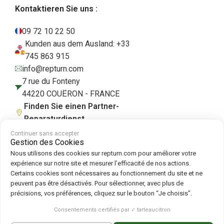
Kontaktieren Sie uns :
09 72 10 22 50
Kunden aus dem Ausland: +33
745 863 915
info@repturn.com
7 rue du Fonteny
44220 COUËRON - FRANCE
Finden Sie einen Partner-
Reparaturdienst
Continuer sans accepter
Gestion des Cookies
Nous utilisons des cookies sur repturn.com pour améliorer votre
AGB
|
Impressum
|
Datenschutzerklärung
|
Cookies
|
Cookie-Richtlinie
expérience sur notre site et mesurer l’efficacité de nos actions.
Certains cookies sont nécessaires au fonctionnement du site et ne
peuvent pas être désactivés. Pour sélectionner, avec plus de
Folgen Sie uns auf :
précisions, vos préférences, cliquez sur le bouton “Je choisis”.
Repturn
2026
Consentements certifiés par ✓ tarteaucitron