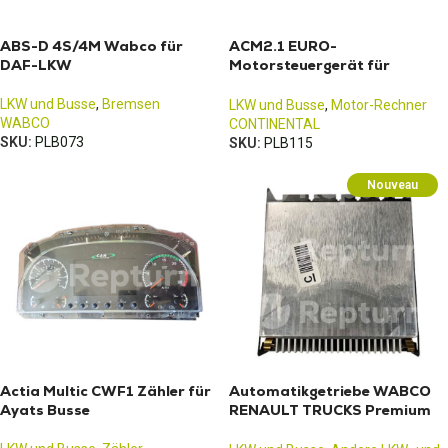
ABS-D 4S/4M Wabco für
ACM2.1 EURO-
DAF-LKW
Motorsteuergerät für
Mercedes Atego
LKW und Busse
,
Bremsen
LKW und Busse
,
Motor-Rechner
WABCO
CONTINENTAL
SKU:
PLB073
SKU:
PLB115
Nouveau
Actia Multic CWF1 Zähler für
Automatikgetriebe WABCO
Ayats Busse
RENAULT TRUCKS Premium
Mercedes Actros