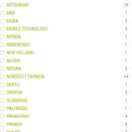
MITSUBISHI
19
MKN
1
MOBA
2
MOBILE TECHNOLOGY
2
MYRRA
1
NDSENERGY
1
NEW HOLLAND
1
NILFISK
1
NISSAN
2
NORDELETTRONICA
64
OERTLI
1
OKOFEN
2
OLSBERGS
1
PALFINGER
1
PANASONIC
4
PARKER
3