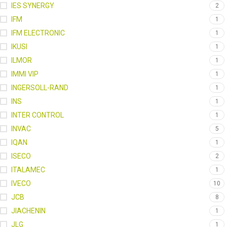
IES SYNERGY
2
IFM
1
IFM ELECTRONIC
1
IKUSI
1
ILMOR
1
IMMI VIP
1
INGERSOLL-RAND
1
INS
1
INTER CONTROL
1
INVAC
5
IQAN
1
ISECO
2
ITALAMEC
1
IVECO
10
JCB
8
JIACHENIN
1
JLG
1