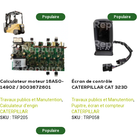
Populaire
Populaire
Calculateur moteur 16A50-
Écran de contrôle
14902 / 3003672601
CATERPILLAR CAT 323D
CATERPILLAR EP16K
320D 322D 325D 330D
Travaux publics et Manutention
,
Travaux publics et Manutention
,
Calculateur d'engin
Pupitre, écran et compteur
CATERPILLAR
CATERPILLAR
SKU :
TRP205
SKU :
TRP058
Populaire