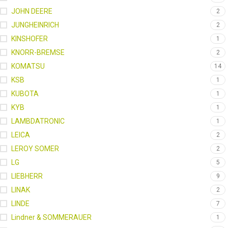
JOHN DEERE
2
JUNGHEINRICH
2
KINSHOFER
1
KNORR-BREMSE
2
KOMATSU
14
KSB
1
KUBOTA
1
KYB
1
LAMBDATRONIC
1
LEICA
2
LEROY SOMER
2
LG
5
LIEBHERR
9
LINAK
2
LINDE
7
Lindner & SOMMERAUER
1