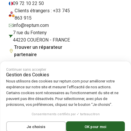
09 72 10 22 50
Clients étrangers : +33 745
863 915
info@repturn.com
7 rue du Fonteny
44220 COUËRON - FRANCE
Trouver un réparateur
partenaire
Continuer sans accepter
Gestion des Cookies
CGV
|
Mentions légales
|
Politique de confidentialité
|
Cookies
|
Politique
Nous utilisons des cookies sur repturn.com pour améliorer votre
de cookies
expérience sur notre site et mesurer l’efficacité de nos actions.
Certains cookies sont nécessaires au fonctionnement du site et ne
peuvent pas être désactivés. Pour sélectionner, avec plus de
Suivez-nous sur :
précisions, vos préférences, cliquez sur le bouton “Je choisis”.
Repturn
2026
Consentements certifiés par ✓ tarteaucitron
Français
English
(
Anglais
)
Deutsch
(
Allemand
)
Je choisis
OK pour moi
Español
(
Espagnol
)