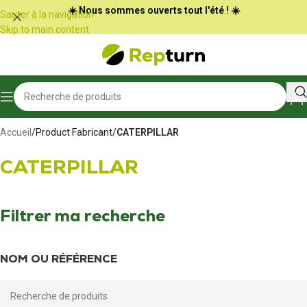
Panneau de gestion des cookies
☀️ Nous sommes ouverts tout l'été ! ☀️
Sauter à la navigation
Skip to main content
Accueil
/
Product Fabricant
/
CATERPILLAR
CATERPILLAR
Filtrer ma recherche
NOM OU RÉFÉRENCE