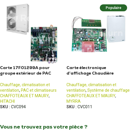
Populaire
Carte 17F01299A pour
Carte électronique
groupe extérieur de PAC
d’affichage Chaudière
Aéropur 10
Niagara Delta FF
Chauffage, climatisation et
Chauffage, climatisation et
ventilation
,
PAC et climatiseurs
ventilation
,
Système de chauffage
CHAFFOTEAUX ET MAURY
,
CHAFFOTEAUX ET MAURY
,
HITACHI
MYRRA
SKU :
CVC094
SKU :
CVC011
Vous ne trouvez pas votre pièce ?