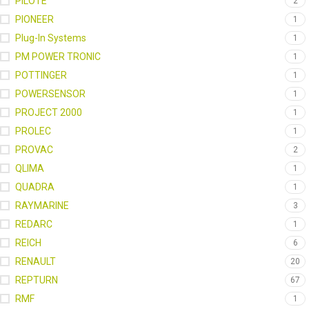
PILOTE
2
PIONEER
1
Plug-In Systems
1
PM POWER TRONIC
1
POTTINGER
1
POWERSENSOR
1
PROJECT 2000
1
PROLEC
1
PROVAC
2
QLIMA
1
QUADRA
1
RAYMARINE
3
REDARC
1
REICH
6
RENAULT
20
REPTURN
67
RMF
1