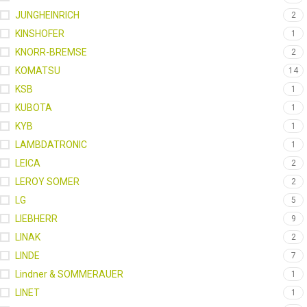
JUNGHEINRICH
2
KINSHOFER
1
KNORR-BREMSE
2
KOMATSU
14
KSB
1
KUBOTA
1
KYB
1
LAMBDATRONIC
1
LEICA
2
LEROY SOMER
2
LG
5
LIEBHERR
9
LINAK
2
LINDE
7
Lindner & SOMMERAUER
1
LINET
1