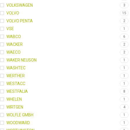
VOLKSWAGEN
3
VOLVO
15
VOLVO PENTA
2
VSE
1
WABCO
6
WACKER
2
WAECO
2
WAKER NEUSON
1
WASHTEC
1
WERTHER
1
WESTACC
1
WESTFALIA
8
WHELEN
1
WIRTGEN
4
WOLFLE GMBH
1
WOODWARD
1