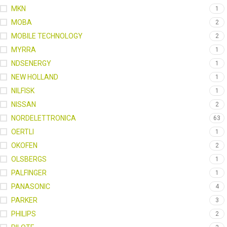
MKN
1
MOBA
2
MOBILE TECHNOLOGY
2
MYRRA
1
NDSENERGY
1
NEW HOLLAND
1
NILFISK
1
NISSAN
2
NORDELETTRONICA
63
OERTLI
1
OKOFEN
2
OLSBERGS
1
PALFINGER
1
PANASONIC
4
PARKER
3
PHILIPS
2