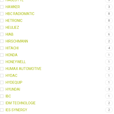
HAULOTTE
5
HAWKER
3
HBC RADIOMATIC
8
HETRONIC
8
HEULIEZ
1
HIAB
6
HIRSCHMANN
2
HITACHI
4
HONDA
1
HONEYWELL
1
HUMAX AUTOMOTIVE
2
HYDAC
1
HYDEQUIP
1
HYUNDAI
3
IBC
1
IDM TECHNOLOGIE
2
IES SYNERGY
2