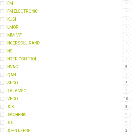
IFM
1
IFM ELECTRONIC
1
IKUSI
1
ILMOR
1
IMMI VIP
1
INGERSOLL-RAND
1
INS
1
INTER CONTROL
1
INVAC
5
IQAN
1
ISECO
2
ITALAMEC
1
IVECO
10
JCB
8
JIACHENIN
1
JLG
1
JOHN DEERE
2