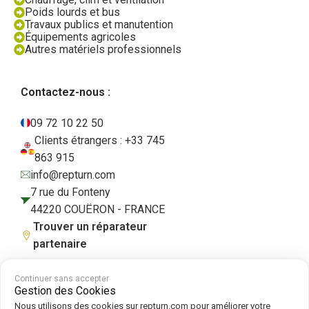
Poids lourds et bus
Travaux publics et manutention
Équipements agricoles
Autres matériels professionnels
Contactez-nous :
09 72 10 22 50
Clients étrangers : +33 745
863 915
info@repturn.com
7 rue du Fonteny
44220 COUËRON - FRANCE
Trouver un réparateur
partenaire
Continuer sans accepter
Gestion des Cookies
CGV
|
Mentions légales
|
Politique de confidentialité
|
Cookies
|
Politique
Nous utilisons des cookies sur repturn.com pour améliorer votre