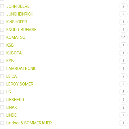
JOHN DEERE
2
JUNGHEINRICH
2
KINSHOFER
1
KNORR-BREMSE
2
KOMATSU
14
KSB
1
KUBOTA
1
KYB
1
LAMBDATRONIC
1
LEICA
2
LEROY SOMER
2
LG
5
LIEBHERR
9
LINAK
2
LINDE
7
Lindner & SOMMERAUER
1