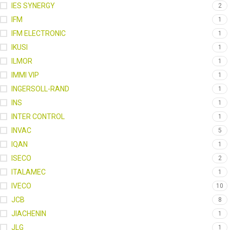
IES SYNERGY
2
IFM
1
IFM ELECTRONIC
1
IKUSI
1
ILMOR
1
IMMI VIP
1
INGERSOLL-RAND
1
INS
1
INTER CONTROL
1
INVAC
5
IQAN
1
ISECO
2
ITALAMEC
1
IVECO
10
JCB
8
JIACHENIN
1
JLG
1