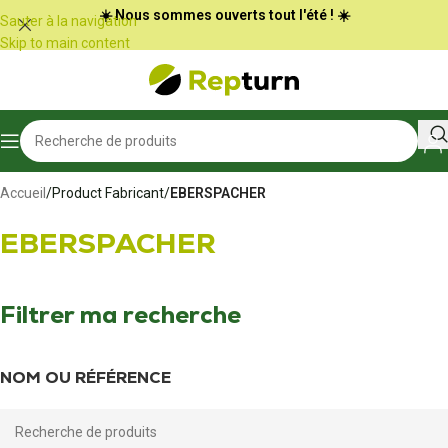
Panneau de gestion des cookies
☀️ Nous sommes ouverts tout l'été ! ☀️
Sauter à la navigation
Skip to main content
Accueil
/
Product Fabricant
/
EBERSPACHER
EBERSPACHER
Filtrer ma recherche
NOM OU RÉFÉRENCE