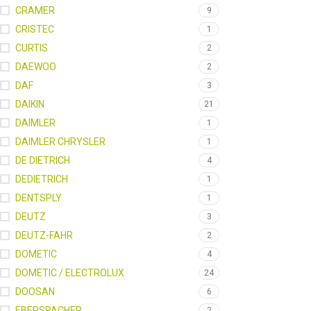
CRAMER
9
CRISTEC
1
CURTIS
2
DAEWOO
2
DAF
3
DAIKIN
21
DAIMLER
1
DAIMLER CHRYSLER
1
DE DIETRICH
4
DEDIETRICH
1
DENTSPLY
1
DEUTZ
3
DEUTZ-FAHR
2
DOMETIC
4
DOMETIC / ELECTROLUX
24
DOOSAN
6
EBERSPACHER
2