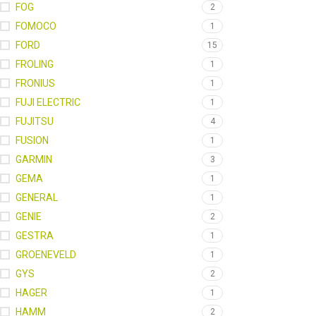
FOG
2
FOMOCO
1
FORD
15
FROLING
1
FRONIUS
1
FUJI ELECTRIC
1
FUJITSU
4
FUSION
1
GARMIN
3
GEMA
1
GENERAL
1
GENIE
2
GESTRA
1
GROENEVELD
1
GYS
2
HAGER
1
HAMM
2