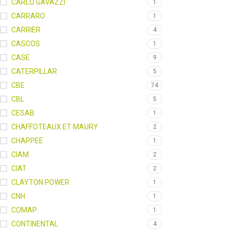
CARLO GAVAZZI
1
CARRARO
1
CARRIER
4
CASCOS
1
CASE
9
CATERPILLAR
5
CBE
74
CBL
5
CESAB
1
CHAFFOTEAUX ET MAURY
2
CHAPPEE
1
CIAM
2
CIAT
2
CLAYTON POWER
1
CNH
1
COMAP
1
CONTINENTAL
4