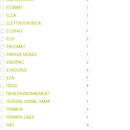
ECOMAT
1
ELCA
1
ELETTROOROBICA
1
ELOBAU
1
ELSI
2
ENCOMAT
1
ENERGIE MOBILE
1
ENERPAC
2
EUROCAVE
5
EZA
1
FASSI
9
FAUN ENVIRONNEMENT
1
FEDERAL SIGNAL VAMA
1
FENWICK
3
FENWICK-LINDE
1
FIAT
4