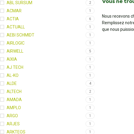
Vous ne tro
ABL SURSUM
2
ACMAR
1
Nous recevons ch
ACTIA
6
Remplissez notr
ACTUALL
1
que nous puissio
AEBI SCHMIDT
1
AIRLOGIC
1
AIRWELL
5
AIXIA
1
AJ TECH
1
AL-KO
1
ALDE
4
ALTECH
2
AMADA
1
AMPLO
1
ARGO
1
ARJES
1
ARKTEOS
1