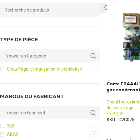
TYPE DE PIÈCE
Chauffage, climatisation et ventilation
1
Carte F3AA411
gaz condensa
MARQUE DU FABRICANT
Chauffage, climat
de chauffage
FRISQUET
SKU :
CVC025
3B6
1
ABAC
1