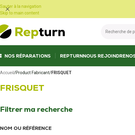
Panneau de gestion des cookies
Sauter à la navigation
Skip to main content
NOS RÉPARATIONS
REPTURN
NOUS REJOINDRE
NO
Accueil
/
Product Fabricant
/
FRISQUET
FRISQUET
Filtrer ma recherche
NOM OU RÉFÉRENCE