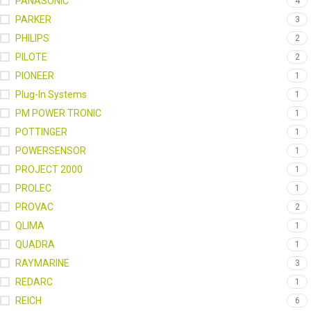
PANASONIC
4
PARKER
3
PHILIPS
2
PILOTE
2
PIONEER
1
Plug-In Systems
1
PM POWER TRONIC
1
POTTINGER
1
POWERSENSOR
1
PROJECT 2000
1
PROLEC
1
PROVAC
2
QLIMA
1
QUADRA
1
RAYMARINE
3
REDARC
1
REICH
6