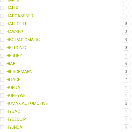
HAMM
2
HANIX
1
HARGASSNER
1
HAULOTTE
5
HAWKER
3
HBC RADIOMATIC
9
HETRONIC
8
HEULIEZ
1
HIAB
6
HIRSCHMANN
2
HITACHI
4
HONDA
1
HONEYWELL
1
HUMAX AUTOMOTIVE
2
HYDAC
1
HYDEQUIP
1
HYUNDAI
3