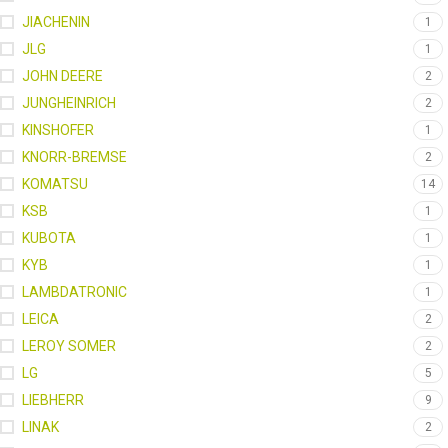
JIACHENIN
1
JLG
1
JOHN DEERE
2
JUNGHEINRICH
2
KINSHOFER
1
KNORR-BREMSE
2
KOMATSU
14
KSB
1
KUBOTA
1
KYB
1
LAMBDATRONIC
1
LEICA
2
LEROY SOMER
2
LG
5
LIEBHERR
9
LINAK
2