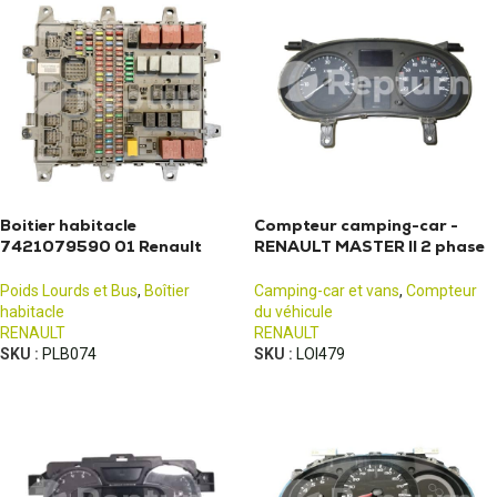
Boitier habitacle
Compteur camping-car -
7421079590 01 Renault
RENAULT MASTER II 2 phase
Premium DXI
2 (2003-2010)
Poids Lourds et Bus
,
Boîtier
Camping-car et vans
,
Compteur
habitacle
du véhicule
RENAULT
RENAULT
SKU :
PLB074
SKU :
LOI479