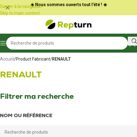
Panneau de gestion des cookies
☀️ Nous sommes ouverts tout l'été ! ☀️
Sauter à la navigation
Skip to main content
Accueil
/
Product Fabricant
/
RENAULT
RENAULT
Filtrer ma recherche
NOM OU RÉFÉRENCE