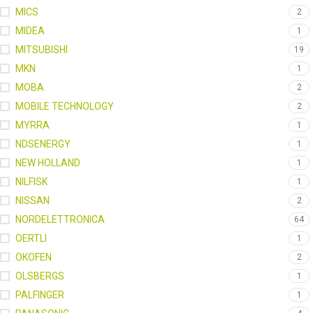
MICS
2
MIDEA
1
MITSUBISHI
19
MKN
1
MOBA
2
MOBILE TECHNOLOGY
2
MYRRA
1
NDSENERGY
1
NEW HOLLAND
1
NILFISK
1
NISSAN
2
NORDELETTRONICA
64
OERTLI
1
OKOFEN
2
OLSBERGS
1
PALFINGER
1