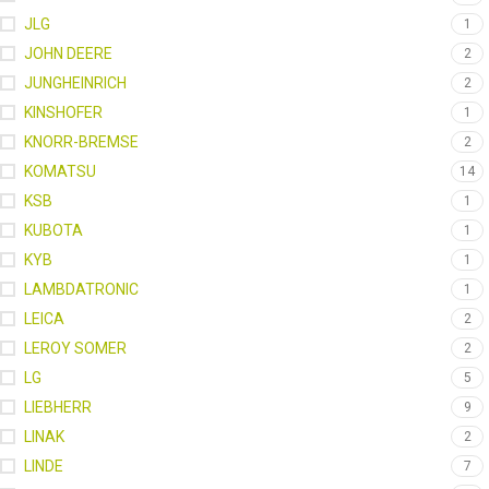
JLG
1
JOHN DEERE
2
JUNGHEINRICH
2
KINSHOFER
1
KNORR-BREMSE
2
KOMATSU
14
KSB
1
KUBOTA
1
KYB
1
LAMBDATRONIC
1
LEICA
2
LEROY SOMER
2
LG
5
LIEBHERR
9
LINAK
2
LINDE
7