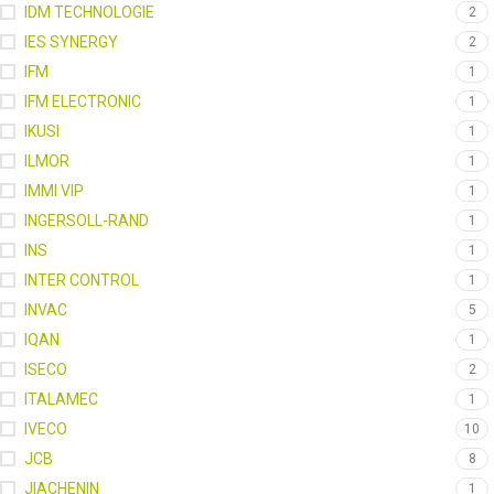
IDM TECHNOLOGIE
2
IES SYNERGY
2
IFM
1
IFM ELECTRONIC
1
IKUSI
1
ILMOR
1
IMMI VIP
1
INGERSOLL-RAND
1
INS
1
INTER CONTROL
1
INVAC
5
IQAN
1
ISECO
2
ITALAMEC
1
IVECO
10
JCB
8
JIACHENIN
1