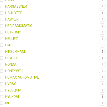
HANIX
1
HARGASSNER
1
HAULOTTE
5
HAWKER
3
HBC RADIOMATIC
9
HETRONIC
8
HEULIEZ
1
HIAB
6
HIRSCHMANN
2
HITACHI
4
HONDA
1
HONEYWELL
1
HUMAX AUTOMOTIVE
2
HYDAC
1
HYDEQUIP
1
HYUNDAI
3
IBC
1