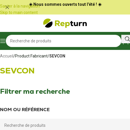
Panneau de gestion des cookies
☀️ Nous sommes ouverts tout l'été ! ☀️
Sauter à la navigation
Skip to main content
Accueil
/
Product Fabricant
/
SEVCON
SEVCON
Filtrer ma recherche
NOM OU RÉFÉRENCE