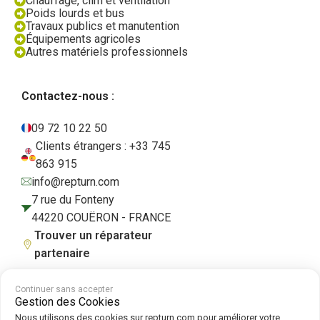
Chauffage, clim et ventilation
Poids lourds et bus
Travaux publics et manutention
Équipements agricoles
Autres matériels professionnels
Contactez-nous :
09 72 10 22 50
Clients étrangers : +33 745
863 915
info@repturn.com
7 rue du Fonteny
44220 COUËRON - FRANCE
Trouver un réparateur
partenaire
Continuer sans accepter
Gestion des Cookies
CGV
|
Mentions légales
|
Politique de confidentialité
|
Cookies
|
Politique
Nous utilisons des cookies sur repturn.com pour améliorer votre