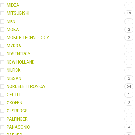
MIDEA
1
MITSUBISHI
19
MKN
1
MOBA
2
MOBILE TECHNOLOGY
2
MYRRA
1
NDSENERGY
1
NEW HOLLAND
1
NILFISK
1
NISSAN
2
NORDELETTRONICA
64
OERTLI
1
OKOFEN
2
OLSBERGS
1
PALFINGER
1
PANASONIC
4