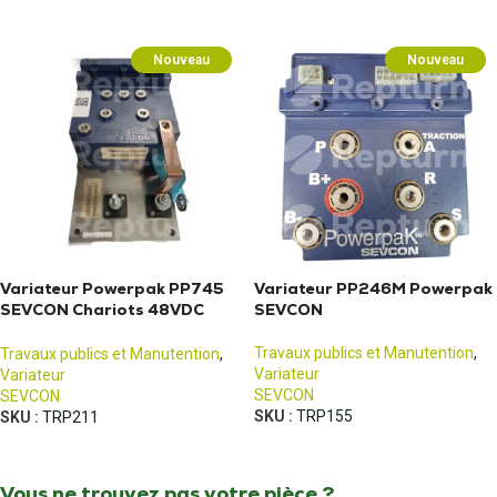
Nouveau
Nouveau
Variateur Powerpak PP745
Variateur PP246M Powerpak
SEVCON Chariots 48VDC
SEVCON
500A
Travaux publics et Manutention
,
Travaux publics et Manutention
,
Variateur
Variateur
SEVCON
SEVCON
SKU :
TRP155
SKU :
TRP211
Vous ne trouvez pas votre pièce ?