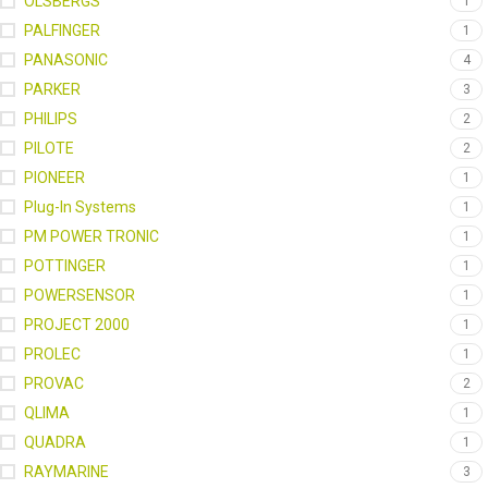
OLSBERGS
1
PALFINGER
1
PANASONIC
4
PARKER
3
PHILIPS
2
PILOTE
2
PIONEER
1
Plug-In Systems
1
PM POWER TRONIC
1
POTTINGER
1
POWERSENSOR
1
PROJECT 2000
1
PROLEC
1
PROVAC
2
QLIMA
1
QUADRA
1
RAYMARINE
3