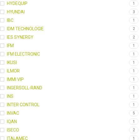
HYDEQUIP
1
HYUNDAI
3
IBC
1
IDM TECHNOLOGIE
2
IES SYNERGY
2
IFM
1
IFM ELECTRONIC
1
IKUSI
1
ILMOR
1
IMMI VIP
1
INGERSOLL-RAND
1
INS
1
INTER CONTROL
1
INVAC
5
IQAN
1
ISECO
2
ITALAMEC
1