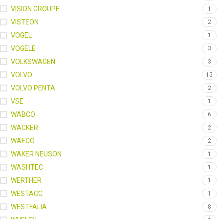
VISION GROUPE
1
VISTEON
2
VOGEL
1
VOGELE
3
VOLKSWAGEN
3
VOLVO
15
VOLVO PENTA
2
VSE
1
WABCO
6
WACKER
2
WAECO
2
WAKER NEUSON
1
WASHTEC
1
WERTHER
1
WESTACC
1
WESTFALIA
8