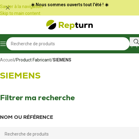
Panneau de gestion des cookies
☀️ Nous sommes ouverts tout l'été ! ☀️
Sauter à la navigation
Skip to main content
Accueil
/
Product Fabricant
/
SIEMENS
SIEMENS
Filtrer ma recherche
NOM OU RÉFÉRENCE