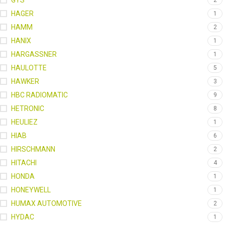
GYS
2
HAGER
1
HAMM
2
HANIX
1
HARGASSNER
1
HAULOTTE
5
HAWKER
3
HBC RADIOMATIC
9
HETRONIC
8
HEULIEZ
1
HIAB
6
HIRSCHMANN
2
HITACHI
4
HONDA
1
HONEYWELL
1
HUMAX AUTOMOTIVE
2
HYDAC
1