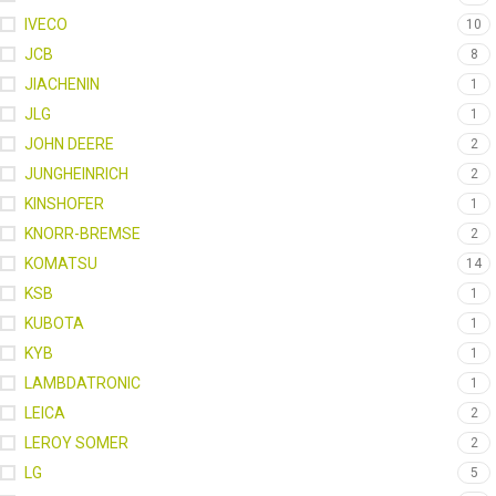
IVECO
10
JCB
8
JIACHENIN
1
JLG
1
JOHN DEERE
2
JUNGHEINRICH
2
KINSHOFER
1
KNORR-BREMSE
2
KOMATSU
14
KSB
1
KUBOTA
1
KYB
1
LAMBDATRONIC
1
LEICA
2
LEROY SOMER
2
LG
5