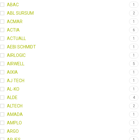
ABAC
1
ABL SURSUM
2
ACMAR
1
ACTIA
6
ACTUALL
1
AEBI SCHMIDT
1
AIRLOGIC
1
AIRWELL
5
AIXIA
1
AJ TECH
1
AL-KO
1
ALDE
4
ALTECH
2
AMADA
1
AMPLO
1
ARGO
1
ARJES
1