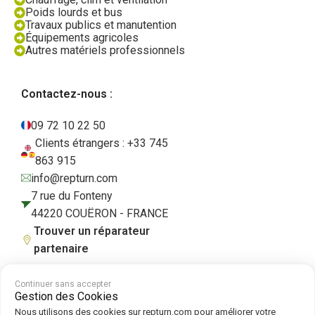
Poids lourds et bus
Travaux publics et manutention
Équipements agricoles
Autres matériels professionnels
Contactez-nous :
09 72 10 22 50
Clients étrangers : +33 745
863 915
info@repturn.com
7 rue du Fonteny
44220 COUËRON - FRANCE
Trouver un réparateur
partenaire
Continuer sans accepter
Gestion des Cookies
CGV
|
Mentions légales
|
Politique de confidentialité
|
Cookies
|
Politique
Nous utilisons des cookies sur repturn.com pour améliorer votre