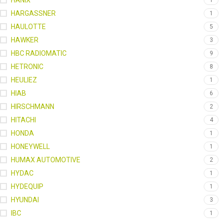
HANIX
1
HARGASSNER
1
HAULOTTE
5
HAWKER
3
HBC RADIOMATIC
9
HETRONIC
8
HEULIEZ
1
HIAB
6
HIRSCHMANN
2
HITACHI
4
HONDA
1
HONEYWELL
1
HUMAX AUTOMOTIVE
2
HYDAC
1
HYDEQUIP
1
HYUNDAI
3
IBC
1