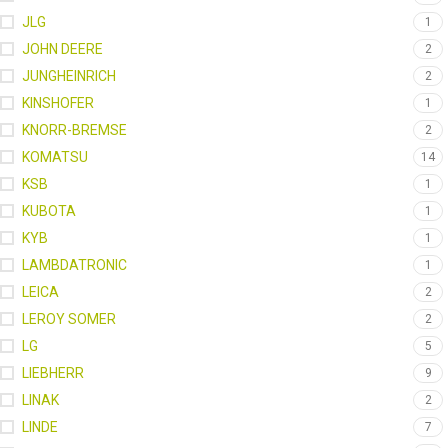
JLG
1
JOHN DEERE
2
JUNGHEINRICH
2
KINSHOFER
1
KNORR-BREMSE
2
KOMATSU
14
KSB
1
KUBOTA
1
KYB
1
LAMBDATRONIC
1
LEICA
2
LEROY SOMER
2
LG
5
LIEBHERR
9
LINAK
2
LINDE
7