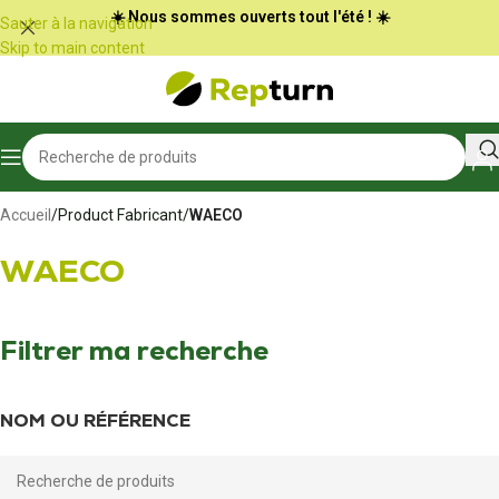
Panneau de gestion des cookies
☀️ Nous sommes ouverts tout l'été ! ☀️
Sauter à la navigation
Skip to main content
Accueil
/
Product Fabricant
/
WAECO
WAECO
Filtrer ma recherche
NOM OU RÉFÉRENCE