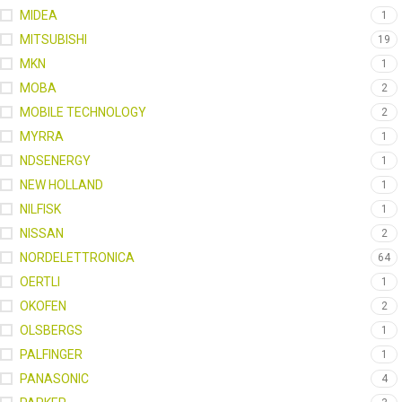
MIDEA
1
MITSUBISHI
19
MKN
1
MOBA
2
MOBILE TECHNOLOGY
2
MYRRA
1
NDSENERGY
1
NEW HOLLAND
1
NILFISK
1
NISSAN
2
NORDELETTRONICA
64
OERTLI
1
OKOFEN
2
OLSBERGS
1
PALFINGER
1
PANASONIC
4