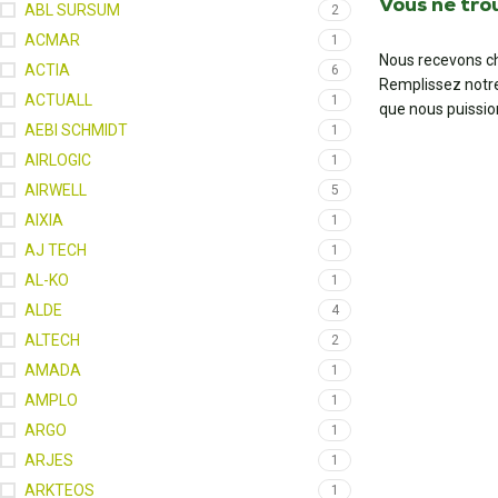
Vous ne tro
ABL SURSUM
2
ACMAR
1
Nous recevons ch
ACTIA
6
Remplissez notr
ACTUALL
1
que nous puissio
AEBI SCHMIDT
1
AIRLOGIC
1
AIRWELL
5
AIXIA
1
AJ TECH
1
AL-KO
1
ALDE
4
ALTECH
2
AMADA
1
AMPLO
1
ARGO
1
ARJES
1
ARKTEOS
1