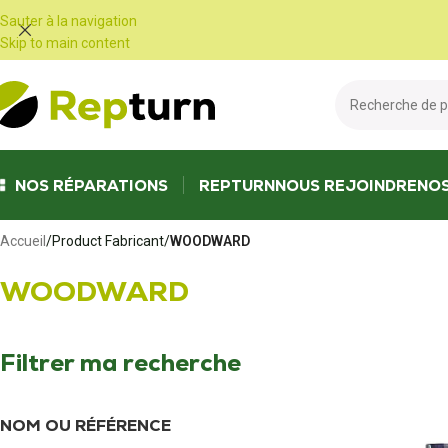
Panneau de gestion des cookies
Sauter à la navigation
Skip to main content
NOS RÉPARATIONS
REPTURN
NOUS REJOINDRE
NO
Accueil
/
Product Fabricant
/
WOODWARD
WOODWARD
Filtrer ma recherche
NOM OU RÉFÉRENCE