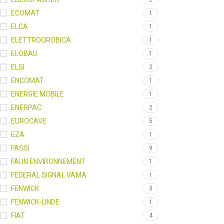
ECOMAT
1
ELCA
1
ELETTROOROBICA
1
ELOBAU
1
ELSI
2
ENCOMAT
1
ENERGIE MOBILE
1
ENERPAC
2
EUROCAVE
5
EZA
1
FASSI
9
FAUN ENVIRONNEMENT
1
FEDERAL SIGNAL VAMA
1
FENWICK
3
FENWICK-LINDE
1
FIAT
4