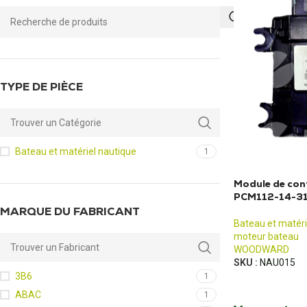
TYPE DE PIÈCE
Bateau et matériel nautique
1
Module de con
PCM112-14-3
MARQUE DU FABRICANT
Bateau et matéri
moteur bateau
WOODWARD
SKU :
NAU015
3B6
1
ABAC
1