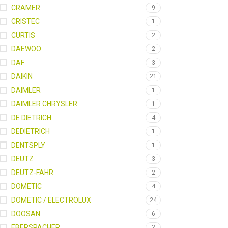
CRAMER
9
CRISTEC
1
CURTIS
2
DAEWOO
2
DAF
3
DAIKIN
21
DAIMLER
1
DAIMLER CHRYSLER
1
DE DIETRICH
4
DEDIETRICH
1
DENTSPLY
1
DEUTZ
3
DEUTZ-FAHR
2
DOMETIC
4
DOMETIC / ELECTROLUX
24
DOOSAN
6
EBERSPACHER
2