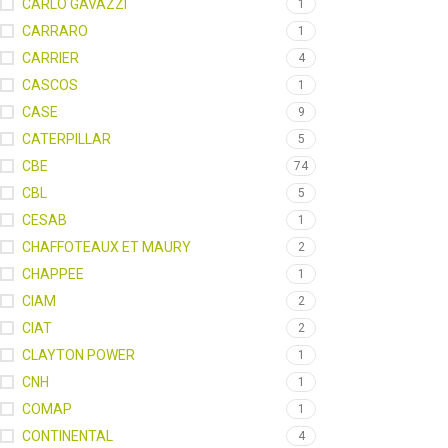
CARLO GAVAZZI
1
CARRARO
1
CARRIER
4
CASCOS
1
CASE
9
CATERPILLAR
5
CBE
74
CBL
5
CESAB
1
CHAFFOTEAUX ET MAURY
2
CHAPPEE
1
CIAM
2
CIAT
2
CLAYTON POWER
1
CNH
1
COMAP
1
CONTINENTAL
4