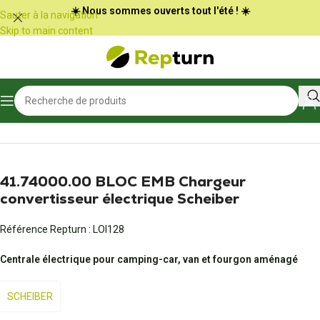
Panneau de gestion des cookies
☀️ Nous sommes ouverts tout l'été ! ☀️
Sauter à la navigation
Skip to main content
Accueil
/
Camping-car et vans
/
Bloc électrique et chargeur de batterie
41.74000.00 BLOC EMB Chargeur
convertisseur électrique Scheiber
Référence Repturn :
LOI128
Centrale électrique pour camping-car, van et fourgon aménagé
SCHEIBER