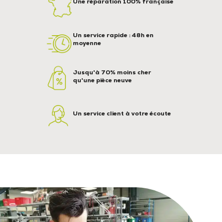
Une réparation 100% française
Un service rapide : 48h en
moyenne
Jusqu'à 70% moins cher
qu'une pièce neuve
Un service client à votre écoute