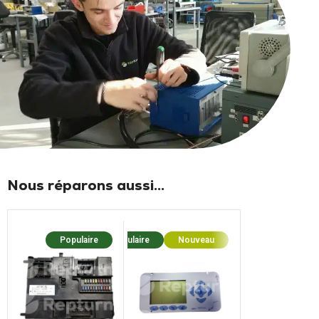
Nous réparons aussi...
Populaire
Populaire
Nouveau
Popula