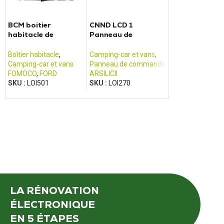
BCM boitier
CNND LCD 1
Panneau de co
habitacle de
Panneau de
TRUMA Combi 4
camping-car Ford
commande Arsilicii
E
Transit (2013 -
Boîtier habitacle
,
Camping-car et vans
,
Camping-car et 
2017)
Camping-car et vans
Panneau de commande
Panneau de co
FOMOCO
,
FORD
ARSILICII
REPTURN
,
TRU
SKU :
LOI501
SKU :
LOI270
SKU :
LOI425
LA RÉNOVATION
ÉLECTRONIQUE
EN 5 ÉTAPES