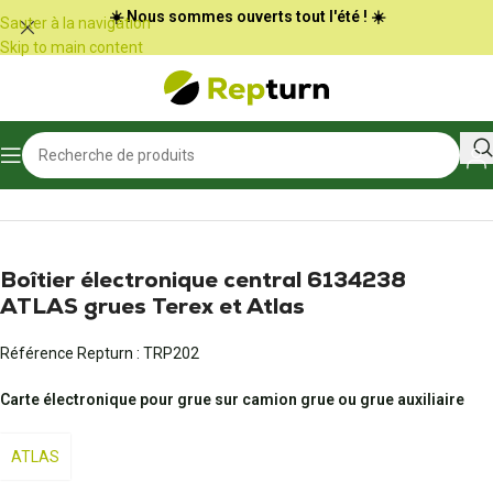
Panneau de gestion des cookies
☀️ Nous sommes ouverts tout l'été ! ☀️
Sauter à la navigation
Skip to main content
Accueil
/
Travaux publics et Manutention
/
Calculateur d'engin
Boîtier électronique central 6134238
ATLAS grues Terex et Atlas
Référence Repturn :
TRP202
Carte électronique pour grue sur camion grue ou grue auxiliaire
ATLAS