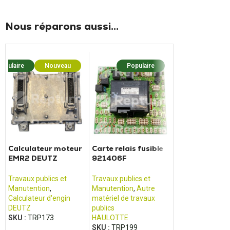
Nous réparons aussi...
opulaire
Nouveau
Populaire
Popula
Calculateur moteur
Carte relais fusible
Variateur de
EMR2 DEUTZ
921406F
traction 83E
Foreuse Solmec
HAULOTTE nacelle
TOYOTA chari
HA12, HA16xxx
VRE125xx, VR
Travaux publics et
Travaux publics et
Travaux publics 
Manutention
,
Manutention
,
Autre
Manutention
,
Va
Calculateur d'engin
matériel de travaux
TOYOTA
DEUTZ
publics
SKU :
TRP189
SKU :
TRP173
HAULOTTE
SKU :
TRP199