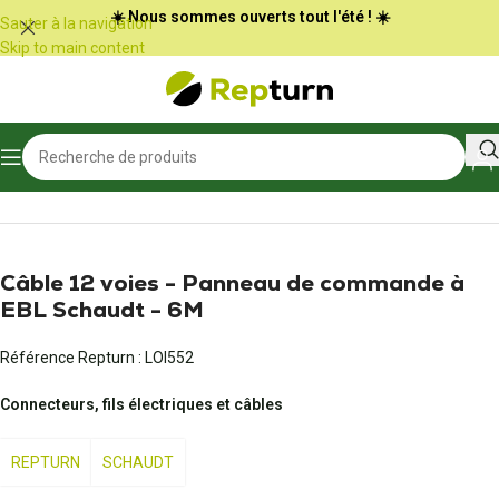
Panneau de gestion des cookies
☀️ Nous sommes ouverts tout l'été ! ☀️
Sauter à la navigation
Skip to main content
Accueil
/
Camping-car et vans
/
Connectique et adaptateur
Câble 12 voies - Panneau de commande à
EBL Schaudt - 6M
Référence Repturn :
LOI552
Connecteurs, fils électriques et câbles
REPTURN
SCHAUDT