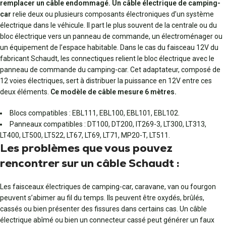
remplacer un câble endommagé. Un câble électrique de camping-
car
relie deux ou plusieurs composants électroniques d’un système
électrique dans le véhicule. Il part le plus souvent de la centrale ou du
bloc électrique vers un panneau de commande, un électroménager ou
un équipement de l’espace habitable. Dans le cas du faisceau 12V du
fabricant Schaudt, les connectiques relient le bloc électrique avec le
panneau de commande du camping-car. Cet adaptateur, composé de
12 voies électriques, sert à distribuer la puissance en 12V entre ces
deux éléments.
Ce modèle de câble mesure 6 mètres.
Blocs compatibles : EBL111, EBL100, EBL101, EBL102.
Panneaux compatibles : DT100, DT200, IT269-3, LT300, LT313,
LT400, LT500, LT522, LT67, LT69, LT71, MP20-T, LT511.
Les problèmes que vous pouvez
rencontrer sur un câble Schaudt :
Les faisceaux électriques de camping-car, caravane, van ou fourgon
peuvent s’abimer au fil du temps. Ils peuvent être oxydés, brûlés,
cassés ou bien présenter des fissures dans certains cas. Un câble
électrique abîmé ou bien un connecteur cassé peut générer un faux