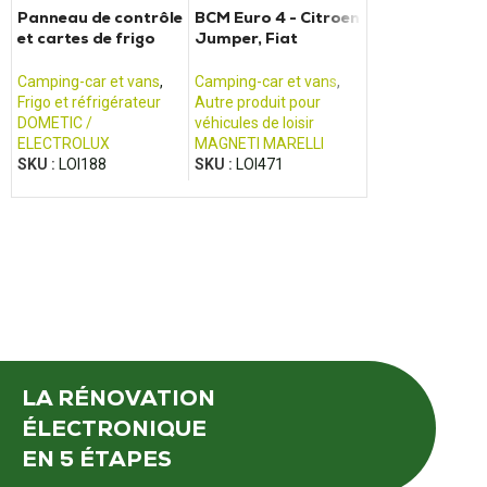
Panneau de contrôle
BCM Euro 4 - Citroen
Panneau de
et cartes de frigo
Jumper, Fiat
commande L
série RMD 8xx5,
Ducato, Renault
PILOTE / ADRI
RMDT 8xx5
Boxer
FRANKIA
Camping-car et vans
,
Camping-car et vans
,
Camping-car et 
Frigo et réfrigérateur
Autre produit pour
Panneau de co
DOMETIC /
véhicules de loisir
SCHAUDT
ELECTROLUX
MAGNETI MARELLI
SKU :
LOI376
SKU :
LOI188
SKU :
LOI471
LA RÉNOVATION
ÉLECTRONIQUE
EN 5 ÉTAPES