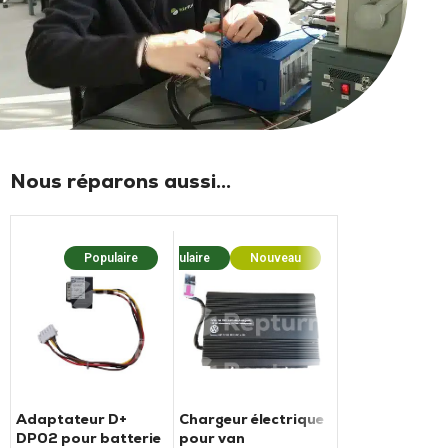
Nous réparons aussi...
Populaire
Populaire
Nouveau
Populaire
Nouv
Commande A
RO2 / LO2, ca
Adaptateur D+
Chargeur électrique
50-052003L e
DP02 pour batterie
pour van