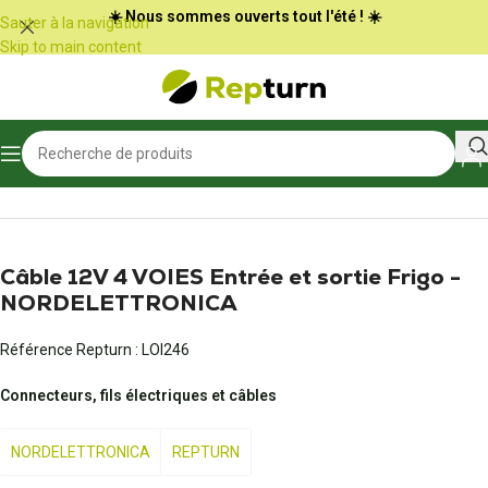
Panneau de gestion des cookies
☀️ Nous sommes ouverts tout l'été ! ☀️
Sauter à la navigation
Skip to main content
Accueil
/
Camping-car et vans
/
Connectique et adaptateur
Câble 12V 4 VOIES Entrée et sortie Frigo -
NORDELETTRONICA
Référence Repturn :
LOI246
Connecteurs, fils électriques et câbles
NORDELETTRONICA
REPTURN