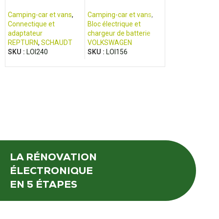
860 - Frigo D
SCHAUDT
CALIFORNIA
Camping-car et 
RM8
Frigo et réfrigér
Camping-car et vans
,
Camping-car et vans
,
DOMETIC /
Connectique et
Bloc électrique et
ELECTROLUX
adaptateur
chargeur de batterie
SKU :
LOI188
REPTURN
,
SCHAUDT
VOLKSWAGEN
SKU :
LOI240
SKU :
LOI156
LA RÉNOVATION
ÉLECTRONIQUE
EN 5 ÉTAPES