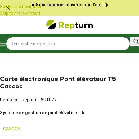
Panneau de gestion des cookies
☀️ Nous sommes ouverts tout l'été ! ☀️
Sauter à la navigation
Skip to main content
Accueil
/
Equipements professionnels
/
Matériels industriels et d'atelier
Carte électronique Pont élévateur T5
Cascos
Référence Repturn :
AUT027
Système de gestion de pont élévateur T5
CASCOS