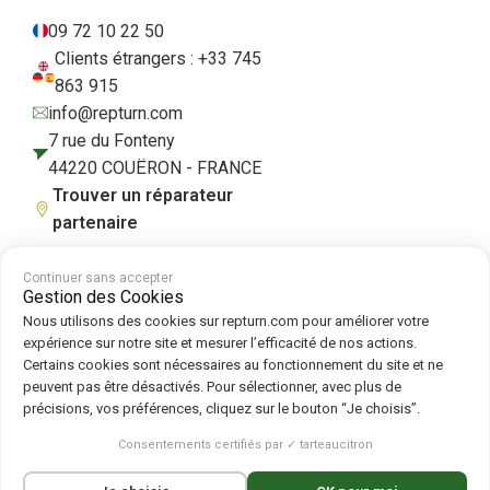
09 72 10 22 50
Clients étrangers : +33 745
863 915
info@repturn.com
7 rue du Fonteny
44220 COUËRON - FRANCE
Trouver un réparateur
partenaire
Continuer sans accepter
Gestion des Cookies
CGV
|
Mentions légales
|
Politique de confidentialité
|
Cookies
|
Politique
Nous utilisons des cookies sur repturn.com pour améliorer votre
de cookies
expérience sur notre site et mesurer l’efficacité de nos actions.
Certains cookies sont nécessaires au fonctionnement du site et ne
peuvent pas être désactivés. Pour sélectionner, avec plus de
Suivez-nous sur :
précisions, vos préférences, cliquez sur le bouton “Je choisis”.
Repturn
2026
Consentements certifiés par ✓ tarteaucitron
Français
English
(
Anglais
)
Deutsch
(
Allemand
)