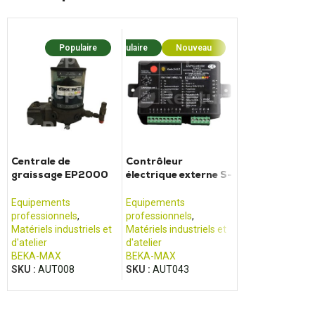
Populaire
Populaire
Nouveau
Centrale de
Contrôleur
graissage EP2000
électrique externe S-
Beka-max
EP6 pour Centrale
de graissage
Equipements
Equipements
professionnels
,
professionnels
,
Matériels industriels et
Matériels industriels et
d'atelier
d'atelier
BEKA-MAX
BEKA-MAX
SKU :
AUT008
SKU :
AUT043