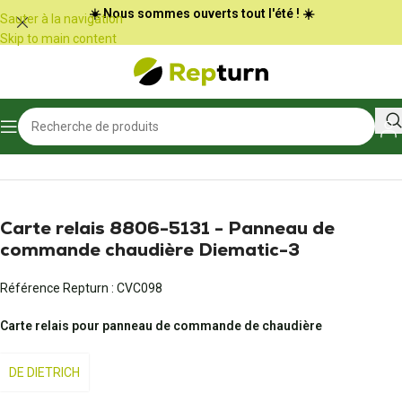
Panneau de gestion des cookies
☀️ Nous sommes ouverts tout l'été ! ☀️
Sauter à la navigation
Skip to main content
Accueil
/
Chauffage, climatisation et ventilation
/
Système de chauffage
Carte relais 8806-5131 - Panneau de
commande chaudière Diematic-3
Référence Repturn :
CVC098
Carte relais pour panneau de commande de chaudière
DE DIETRICH