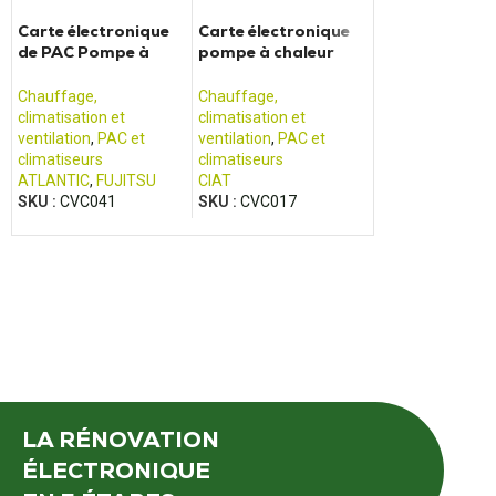
Carte électronique
Carte électronique
Carte électro
de PAC Pompe à
pompe à chaleur
de Pompe à ch
Chaleur ATLANTIC
CIAT 7133084
Daikin - 2P13
K08BH
44F
Chauffage,
Chauffage,
Chauffage,
climatisation et
climatisation et
climatisation et
ventilation
,
PAC et
ventilation
,
PAC et
ventilation
,
PAC 
climatiseurs
climatiseurs
climatiseurs
ATLANTIC
,
FUJITSU
CIAT
DAIKIN
SKU :
CVC041
SKU :
CVC017
SKU :
CVC018
LA RÉNOVATION
ÉLECTRONIQUE