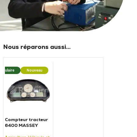
Nous réparons aussi...
opulaire
Nouveau
Compteur tracteur
6400 MASSEY
FERGUSON (2004 à
2008)