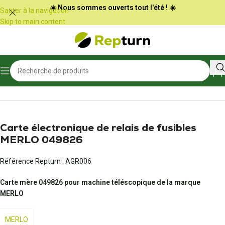
Panneau de gestion des cookies
☀️ Nous sommes ouverts tout l'été ! ☀️
Sauter à la navigation
Skip to main content
Accueil
/
Agriculture
/
Véhicule et matériel agricole
Carte électronique de relais de fusibles
MERLO 049826
Référence Repturn :
AGR006
Carte mère 049826 pour machine téléscopique de la marque
MERLO
MERLO