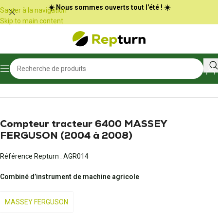
Panneau de gestion des cookies
☀️ Nous sommes ouverts tout l'été ! ☀️
Sauter à la navigation
Skip to main content
Accueil
/
Agriculture
/
Véhicule et matériel agricole
Compteur tracteur 6400 MASSEY
FERGUSON (2004 à 2008)
Référence Repturn :
AGR014
Combiné d’instrument de machine agricole
MASSEY FERGUSON