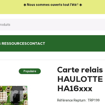
☀️ Nous sommes ouverts tout l'été ! ☀️
S RESSOURCES
CONTACT
ics
/
Carte relais fusible 921406F HAULOTTE nacelle HA12, HA16xxx
Carte relai
Populaire
HAULOTTE n
HA16xxx
Référence Repturn :
TRP199