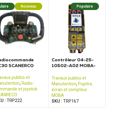
laire
Nouveau
Populaire
adiocommande
Contrôleur 04-25-
C30 SCANERCO
10502-A02 MOBA-
matic 2 II Controller
avaux publics et
Travaux publics et
nutention
,
Radio-
Manutention
,
Pupitre,
mmande et joystick
écran et compteur
CANRECO
MOBA
U :
TRP222
SKU :
TRP167