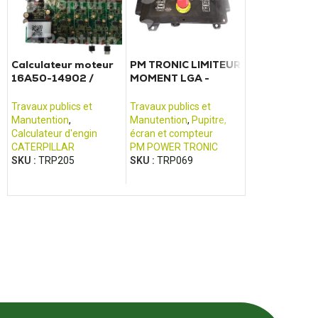
Calculateur moteur
PM TRONIC LIMITEUR
Carte relais f
16A50-14902 /
MOMENT LGA -
VOLVO charg
3003672601
SER11062A_01
L35B
CATERPILLAR EP16K
Travaux publics et
Travaux publics et
Travaux publics
Manutention
,
Manutention
,
Pupitre,
Manutention
,
A
Calculateur d'engin
écran et compteur
matériel de tra
CATERPILLAR
PM POWER TRONIC
publics
SKU :
TRP205
SKU :
TRP069
VOLVO
SKU :
TRP198