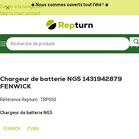
Panneau de gestion des cookies
☀️ Nous sommes ouverts tout l'été ! ☀️
Sauter à la navigation
Skip to main content
Accueil
/
Travaux publics et Manutention
/
Chargeur de batterie
Chargeur de batterie NG5 1431942879
FENWICK
Référence Repturn :
TRP050
Chargeur de batterie NG5
FENWICK
ZIVAN