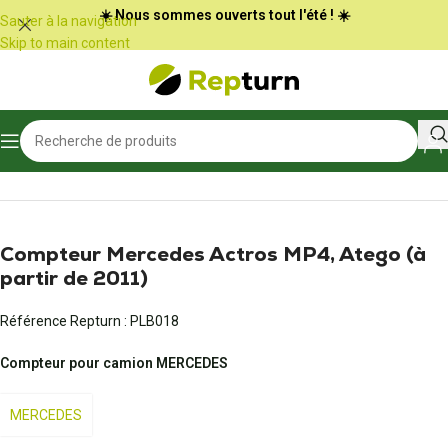
Panneau de gestion des cookies
☀️ Nous sommes ouverts tout l'été ! ☀️
Sauter à la navigation
Skip to main content
Accueil
/
Poids Lourds et Bus
/
Compteur
Compteur Mercedes Actros MP4, Atego (à
partir de 2011)
Référence Repturn :
PLB018
Compteur pour camion MERCEDES
MERCEDES