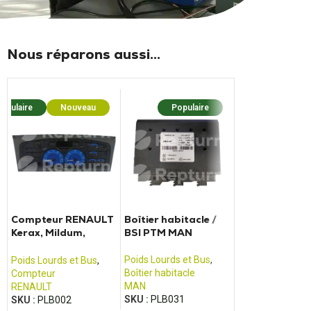
Nous réparons aussi...
opulaire
Nouveau
Populaire
Popula
Compteur RENAULT
Boîtier habitacle /
Compteur Vol
Kerax, Mildum,
BSI PTM MAN
FM4 - 2e géné
Premium, Magnum
et Irisbus
Poids Lourds et Bus
,
Poids Lourds et 
Poids Lourds et Bus
,
Boîtier habitacle
Compteur
Compteur
MAN
VOLVO
RENAULT
SKU :
PLB031
SKU :
PLB004
SKU :
PLB002