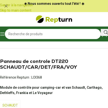
Panneau de gestion des cookies
☀️ Nous sommes ouverts tout l'été ! ☀️
Sauter à la navigation
Skip to main content
Accueil
/
Camping-car et vans
/
Panneau de commande
Panneau de controle DT220
SCHAUDT/CAR/DET/FRA/VOY
Référence Repturn :
LOI368
Module de contrôle pour camping-car et van Schaudt, Carthago,
Dethleffs, Frankia et Le Voyageur
SCHAUDT