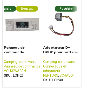
opulaire
Nouveau
Populaire
Popula
Panneau de
Adaptateur D+
Panneau de co
commande
DP02 pour batterie
IT268 PILOTE
CALIFORNIA T5/T6
SCHAUDT
Camping-car et 
Camping-car et vans
,
Camping-car et vans
,
Panneau de co
Panneau de commande
Connectique et
SCHAUDT
VOLKSWAGEN
adaptateur
SKU :
LOI371
SKU :
LOI426
REPTURN
,
SCHAUDT
SKU :
LOI240