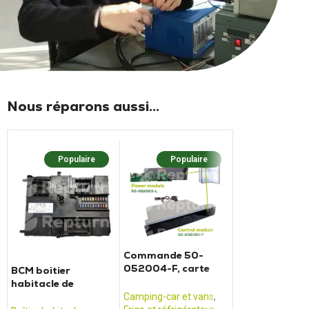
Nous réparons aussi...
Populaire
Populaire
Popula
Commande 50-
052004-F, carte
BCM boitier
Adaptateur D
puissance 50-
habitacle de
DP02 pour bat
052003L - Frigo
camping-car Ford
SCHAUDT
Camping-car et vans
,
RM8