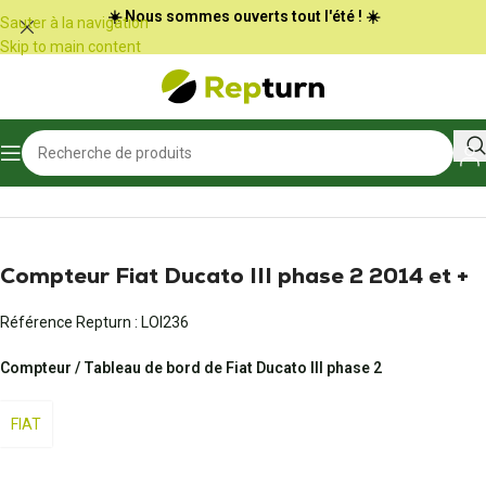
Panneau de gestion des cookies
☀️ Nous sommes ouverts tout l'été ! ☀️
Sauter à la navigation
Skip to main content
Accueil
/
Camping-car et vans
/
Compteur du véhicule
Compteur Fiat Ducato III phase 2 2014 et +
Référence Repturn :
LOI236
Compteur / Tableau de bord de Fiat Ducato III phase 2
FIAT