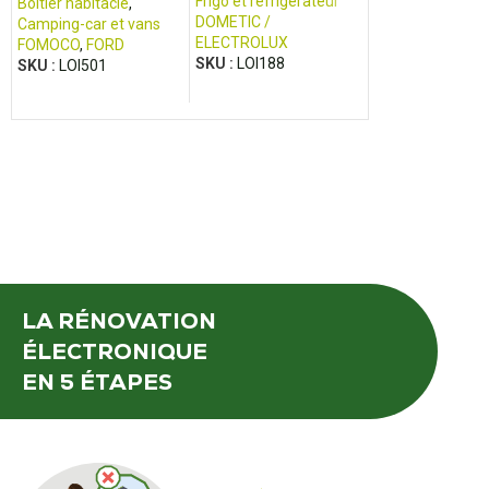
Transit (2013 -
Frigo et réfrigérateur
Boîtier habitacle
,
Camping-car et 
2017)
DOMETIC /
Camping-car et vans
Connectique et
ELECTROLUX
FOMOCO
,
FORD
adaptateur
SKU :
LOI188
SKU :
LOI501
REPTURN
,
SCHA
SKU :
LOI240
LA RÉNOVATION
ÉLECTRONIQUE
EN 5 ÉTAPES