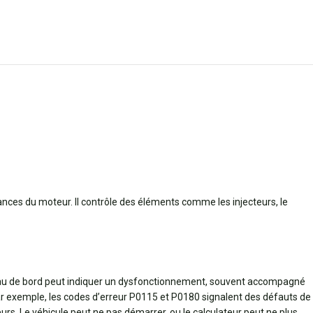
ces du moteur. Il contrôle des éléments comme les injecteurs, le
leau de bord peut indiquer un dysfonctionnement, souvent accompagné
r exemple, les codes d’erreur P0115 et P0180 signalent des défauts de
rs. Le véhicule peut ne pas démarrer, ou le calculateur peut ne plus