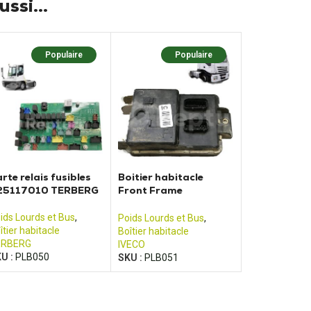
ssi...
Populaire
Populaire
rte relais fusibles
Boitier habitacle
25117010 TERBERG
Front Frame
Computer IVECO
41221002
ids Lourds et Bus
,
Poids Lourds et Bus
,
îtier habitacle
Boîtier habitacle
ERBERG
IVECO
U :
PLB050
SKU :
PLB051