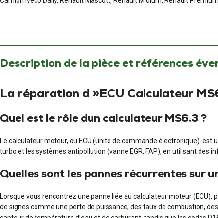
Camion Iveco Daily, Renault Mascott, Renault Midlum, Renault Premiu
Description de la pièce et références éve
La réparation d »ECU Calculateur 
Quel est le rôle dun calculateur MS6.3 ?
Le calculateur moteur, ou ECU (unité de commande électronique), est u
turbo et les systèmes antipollution (vanne EGR, FAP), en utilisant des 
Quelles sont les pannes récurrentes sur
Lorsque vous rencontrez une panne liée au calculateur moteur (ECU),
de signes comme une perte de puissance, des taux de combustion, des d
capteur de température d’eau et de carburant, tandis que les codes P16