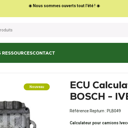
☀️ Nous sommes ouverts tout l'été ! ☀️
S RESSOURCES
CONTACT
6.3 BOSCH - IVECO RENAULT
ECU Calcula
Nouveau
BOSCH - I
Référence Repturn :
PLB049
Calculateur pour camions Ivec