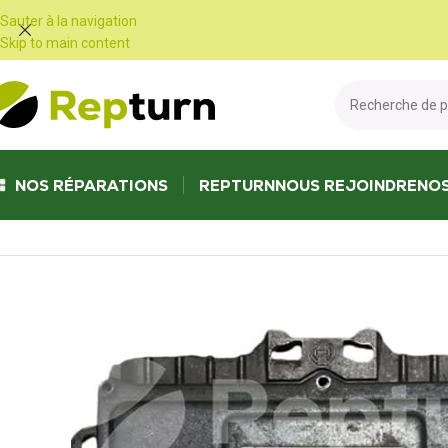
Panneau de gestion des cookies
Sauter à la navigation
Skip to main content
NOS RÉPARATIONS
REPTURN
NOUS REJOINDRE
NO
Accueil
/
Poids Lourds et Bus
/
Calculateur moteur
/
ECU Calculateur MS