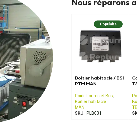
Nous réparons au
Populaire
Boîtier habitacle / BSI
Ca
PTM MAN
T
Poids Lourds et Bus
,
Po
Boîtier habitacle
Bo
MAN
T
SKU :
PLB031
SK