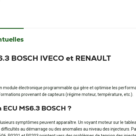
m
ntuelles
MS6.3 BOSCH IVECO et RENAULT
n module électronique programmable qui gère et optimise les performan
informations provenant de capteurs (régime moteur, température, etc.).
 un ECU MS6.3 BOSCH ?
 plusieurs symptômes peuvent apparaître. Un voyant moteur sur le tab
ifficultés au démarrage ou des anomalies au niveau des injecteurs. Pa
06, P0201 et P0203 pointent vers des problèmes de tension des injecteu