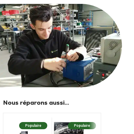
Nous réparons aussi...
Populaire
Populaire
Populaire
Nouv