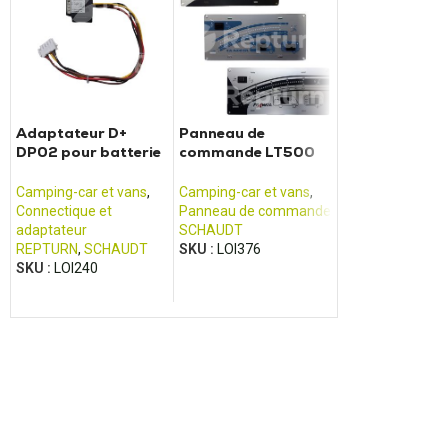
Adaptateur D+
Panneau de
Convertisseur
DP02 pour batterie
commande LT500
SINEPOWER
SCHAUDT
PILOTE / ADRIA /
MSI1812T
FRANKIA
Camping-car et vans
,
Camping-car et vans
,
Camping-car et 
Connectique et
Panneau de commande
Bloc électrique e
adaptateur
SCHAUDT
chargeur de batt
REPTURN
,
SCHAUDT
SKU :
LOI376
DOMETIC /
SKU :
LOI240
ELECTROLUX
,
W
SKU :
LOI261