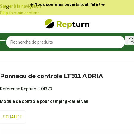
Panneau de gestion des cookies
☀️ Nous sommes ouverts tout l'été ! ☀️
Sauter à la navigation
Skip to main content
Accueil
/
Camping-car et vans
/
Panneau de commande
Panneau de controle LT311 ADRIA
Référence Repturn :
LOI373
Module de contrôle pour camping-car et van
SCHAUDT