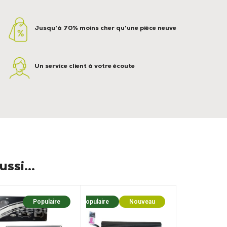
Jusqu'à 70% moins cher qu'une pièce neuve
Un service client à votre écoute
ssi...
Populaire
Populaire
Nouveau