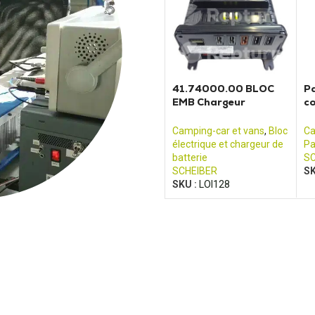
41.74000.00 BLOC
P
EMB Chargeur
c
convertisseur
PI
électrique Scheiber
F
Camping-car et vans
,
Bloc
Ca
électrique et chargeur de
Pa
batterie
S
SCHEIBER
SK
SKU :
LOI128