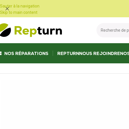
Panneau de gestion des cookies
Sauter à la navigation
Skip to main content
NOS RÉPARATIONS
REPTURN
NOUS REJOINDRE
NO
Accueil
/
Camping-car et vans
/
Panneau de commande
/
Panneau de c