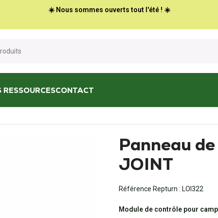
☀️ Nous sommes ouverts tout l'été ! ☀️
S RESSOURCES
CONTACT
ommande NE187 JOINT
Panneau de
JOINT
Référence Repturn :
LOI322
Module de contrôle pour campi