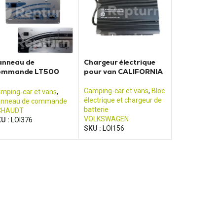
anneau de
Chargeur électrique
ommande LT500
pour van CALIFORNIA
LOTE / ADRIA /
RANKIA
Camping-car et vans
,
Bloc
mping-car et vans
,
électrique et chargeur de
nneau de commande
batterie
CHAUDT
VOLKSWAGEN
U :
LOI376
SKU :
LOI156