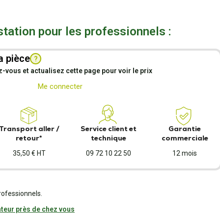
station pour les professionnels :
a pièce
?
vous et actualisez cette page pour voir le prix
Me connecter
Transport aller /
Service client et
Garantie
retour*
technique
commerciale
35,50 € HT
09 72 10 22 50
12 mois
rofessionnels.
teur près de chez vous