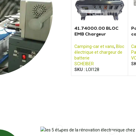
41.74000.00 BLOC
P
EMB Chargeur
c
convertisseur
C
électrique Scheiber
Camping-car et vans
,
Bloc
Ca
électrique et chargeur de
Pa
batterie
V
SCHEIBER
SK
SKU :
LOI128