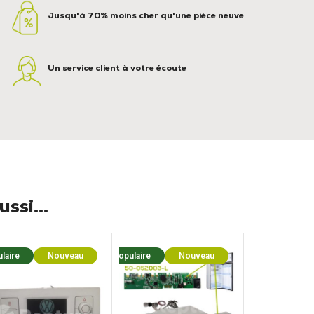
Jusqu'à 70% moins cher qu'une pièce neuve
Un service client à votre écoute
ssi...
laire
Nouveau
Populaire
Nouveau