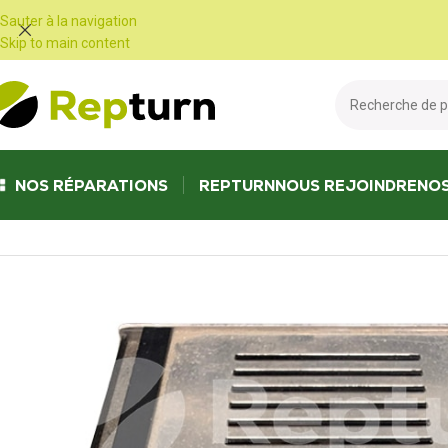
Panneau de gestion des cookies
Sauter à la navigation
Skip to main content
NOS RÉPARATIONS
REPTURN
NOUS REJOINDRE
NO
Accueil
/
Camping-car et vans
/
Bloc électrique et chargeur de batterie
/
R