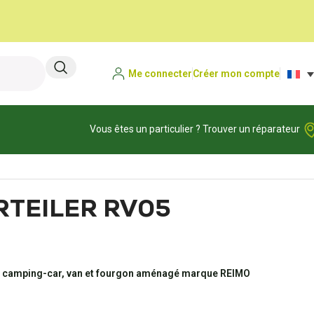
Me connecter
Créer mon compte
Vous êtes un particulier ? Trouver un réparateur
RTEILER RV05
ur camping-car, van et fourgon aménagé marque REIMO