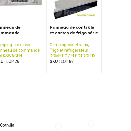
anneau de
Panneau de contrôle
ommande
et cartes de frigo série
ALIFORNIA T5/T6
RMD 8xx5, RMDT 8xx5
mping-car et vans
,
Camping-car et vans
,
nneau de commande
Frigo et réfrigérateur
OLKSWAGEN
DOMETIC / ELECTROLUX
U :
LOI426
SKU :
LOI188