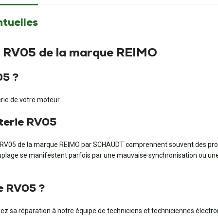
ntuelles
ie RV05 de la marque REIMO
05 ?
erie de votre moteur.
tterie RV05
ie RV05 de la marque REIMO par SCHAUDT comprennent souvent des prob
 couplage se manifestent parfois par une mauvaise synchronisation ou u
e RV05 ?
z sa réparation à notre équipe de techniciens et techniciennes électro