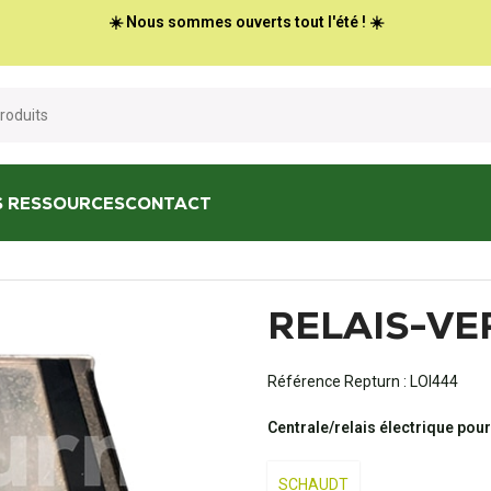
☀️ Nous sommes ouverts tout l'été ! ☀️
S RESSOURCES
CONTACT
ELAIS-VERTEILER RV05
RELAIS-VE
Référence Repturn :
LOI444
Centrale/relais électrique po
SCHAUDT