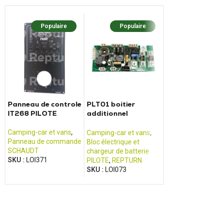
Populaire
Populaire
Popula
Panneau de controle
PLT01 boitier
BCM Euro 4 - 
IT268 PILOTE
additionnel
Jumper, Fiat
reconditionné de
Ducato, Renau
bloc électrique
Boxer
Camping-car et vans
,
Camping-car et vans
,
Camping-car et 
Pilote
Panneau de commande
Bloc électrique et
Autre produit po
SCHAUDT
chargeur de batterie
véhicules de loisi
SKU :
LOI371
PILOTE
,
REPTURN
MAGNETI MAREL
SKU :
LOI073
SKU :
LOI471