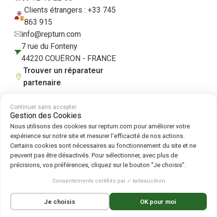
Clients étrangers : +33 745
863 915
info@repturn.com
7 rue du Fonteny
44220 COUËRON - FRANCE
Trouver un réparateur
partenaire
Continuer sans accepter
Gestion des Cookies
CGV
|
Mentions légales
|
Politique de confidentialité
|
Cookies
|
Politique
Nous utilisons des cookies sur repturn.com pour améliorer votre
de cookies
expérience sur notre site et mesurer l’efficacité de nos actions.
Certains cookies sont nécessaires au fonctionnement du site et ne
peuvent pas être désactivés. Pour sélectionner, avec plus de
Suivez-nous sur :
précisions, vos préférences, cliquez sur le bouton “Je choisis”.
Repturn
2026
Consentements certifiés par ✓ tarteaucitron
Français
English
(
Anglais
)
Deutsch
(
Allemand
)
Je choisis
OK pour moi
Español
(
Espagnol
)