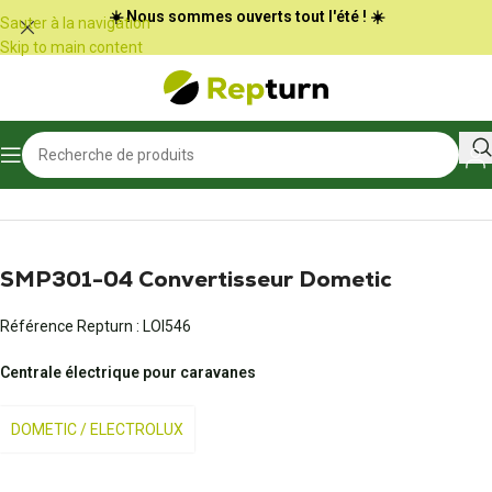
Panneau de gestion des cookies
☀️ Nous sommes ouverts tout l'été ! ☀️
Sauter à la navigation
Skip to main content
Accueil
/
Camping-car et vans
/
Bloc électrique et chargeur de batterie
SMP301-04 Convertisseur Dometic
Référence Repturn :
LOI546
Centrale électrique pour caravanes
DOMETIC / ELECTROLUX