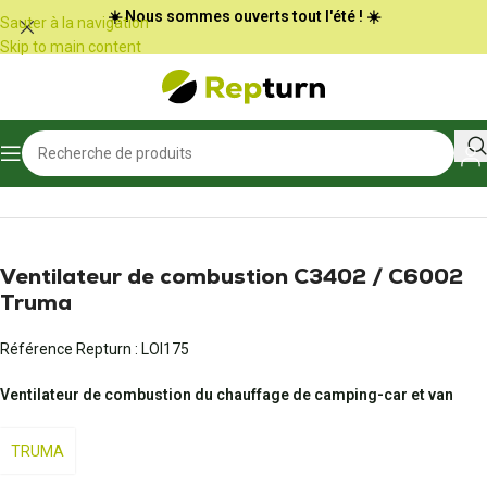
Panneau de gestion des cookies
☀️ Nous sommes ouverts tout l'été ! ☀️
Sauter à la navigation
Skip to main content
Accueil
/
Camping-car et vans
Ventilateur de combustion C3402 / C6002
Truma
Référence Repturn :
LOI175
Ventilateur de combustion du chauffage de camping-car et van
TRUMA