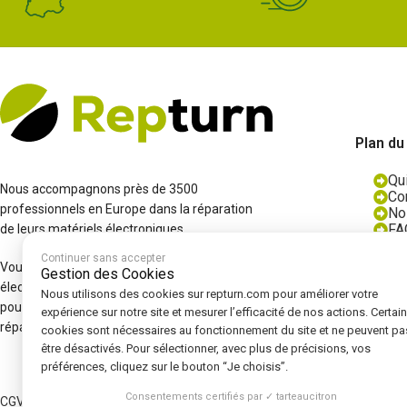
Plan du
Qu
Nous accompagnons près de 3500
Co
professionnels en Europe dans la réparation
No
FA
de leurs matériels électroniques.
Bl
Continuer sans accepter
No
Vous rencontrez une panne sur un boîtier
Gestion des Cookies
électronique ? Contactez-nous et nous
Nous utilisons des cookies sur repturn.com pour améliorer votre
pourrons vous proposer un diagnostic, une
expérience sur notre site et mesurer l’efficacité de nos actions. Certai
réparation et/ou une pièce reconditionnée.
cookies sont nécessaires au fonctionnement du site et ne peuvent pa
être désactivés. Pour sélectionner, avec plus de précisions, vos
préférences, cliquez sur le bouton “Je choisis”.
Consentements certifiés par ✓ tarteaucitron
CGV
|
Mentions légales
|
Politique de confidentialité
|
Cookies
|
Politique