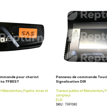
ommande pour chariot
Panneau de commande Touch 
ota 7FBEST
Signalisation DIR
et Manutention
,
Pupitre, écran et
Travaux publics et Manutention
,
P
compteur
ELSI
SKU :
TRP080