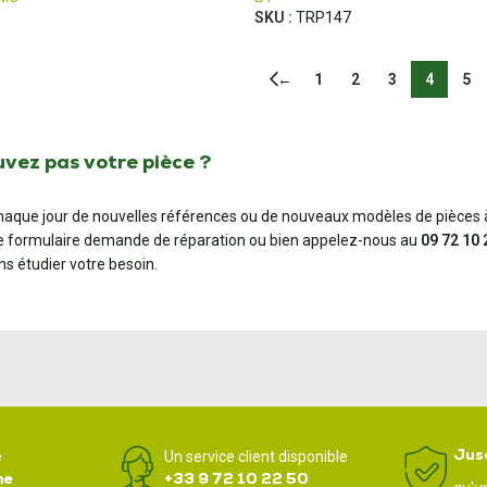
SKU :
TRP147
←
1
2
3
4
5
uvez pas votre pièce ?
aque jour de nouvelles références ou de nouveaux modèles de pièces à
e formulaire demande de réparation ou bien appelez-nous au
09 72 10 
ns étudier votre besoin.
Jus
e
Un service client disponible
ne
+33 9 72 10 22 50