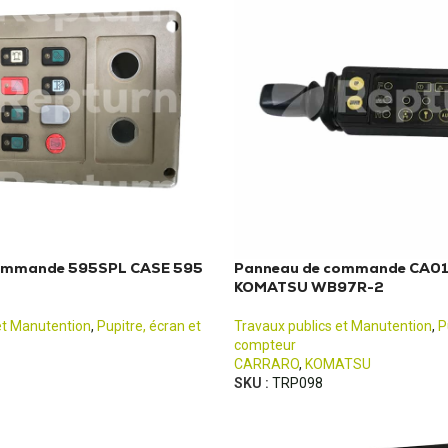
ommande 595SPL CASE 595
Panneau de commande CA0
KOMATSU WB97R-2
et Manutention
,
Pupitre, écran et
Travaux publics et Manutention
,
P
compteur
CARRARO
,
KOMATSU
SKU :
TRP098