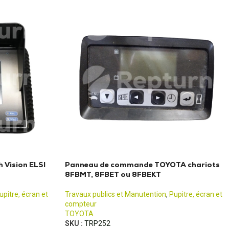
Vision ELSI
Panneau de commande TOYOTA chariots
8FBMT, 8FBET ou 8FBEKT
upitre, écran et
Travaux publics et Manutention
,
Pupitre, écran et
compteur
TOYOTA
SKU :
TRP252