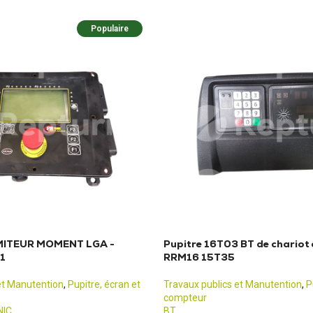
Populaire
MITEUR MOMENT LGA -
Pupitre 16T03 BT de chariot 
1
RRM16 15T35
et Manutention
,
Pupitre, écran et
Travaux publics et Manutention
,
P
compteur
NIC
BT