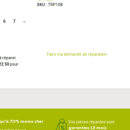
SKU :
TRP108
6
7
→
Faire ma demande de réparation
 réparer.
22 50
pour
qu'à 70% moins cher
Vos pièces réparées sont
garanties 12 mois