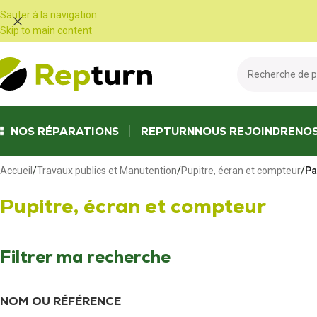
Panneau de gestion des cookies
Sauter à la navigation
Skip to main content
NOS RÉPARATIONS
REPTURN
NOUS REJOINDRE
NO
Accueil
/
Travaux publics et Manutention
/
Pupitre, écran et compteur
/
Pa
Pupitre, écran et compteur
Filtrer ma recherche
NOM OU RÉFÉRENCE