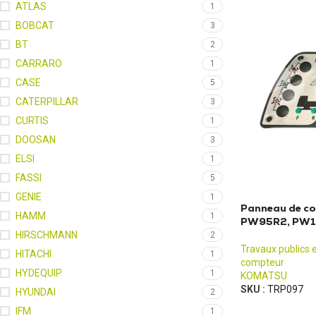
ATLAS
1
BOBCAT
3
BT
2
CARRARO
1
CASE
5
CATERPILLAR
3
CURTIS
1
DOOSAN
3
ELSI
1
FASSI
5
GENIE
1
Panneau de 
HAMM
1
PW95R2, PW1
HIRSCHMANN
2
Travaux publics 
HITACHI
1
compteur
HYDEQUIP
1
KOMATSU
SKU :
TRP097
HYUNDAI
2
IFM
1