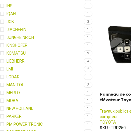
INS
1
IQAN
1
JCB
3
JIACHENIN
1
JUNGHEINRICH
1
KINSHOFER
1
KOMATSU
9
LIEBHERR
4
LMI
2
LODAR
1
MANITOU
2
MERLO
1
Panneau de c
élévateur Toy
MOBA
1
NEW HOLLAND
1
Travaux publics 
PARKER
1
compteur
TOYOTA
PM POWER TRONIC
1
SKU :
TRP250