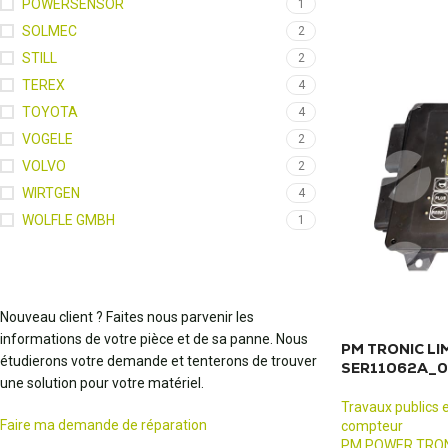
POWERSENSOR
1
SOLMEC
2
STILL
2
TEREX
4
TOYOTA
4
VOGELE
2
VOLVO
2
WIRTGEN
4
WOLFLE GMBH
1
Nouveau client ? Faites nous parvenir les
informations de votre pièce et de sa panne. Nous
PM TRONIC LI
étudierons votre demande et tenterons de trouver
SER11062A_0
une solution pour votre matériel.
Travaux publics 
Faire ma demande de réparation
compteur
PM POWER TRO