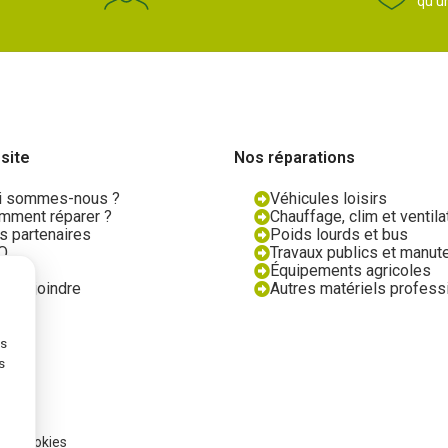
qu'u
 site
Nos réparations
i sommes-nous ?
Véhicules loisirs
mment réparer ?
Chauffage, clim et ventila
s partenaires
Poids lourds et bus
Q
Travaux publics et manut
og
Équipements agricoles
us rejoindre
Autres matériels profess
ns
s
 de cookies