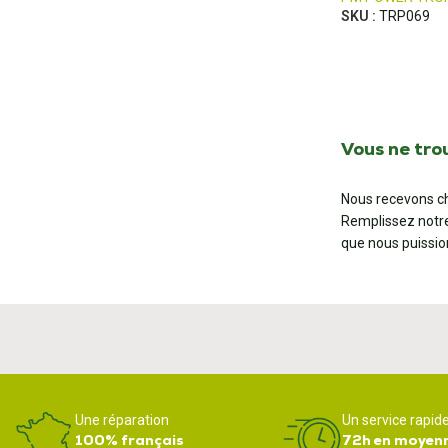
SKU :
TRP069
Vous ne tro
Nous recevons ch
Remplissez notr
que nous puissio
Une réparation
Un service rapid
100% français
72h en moyen