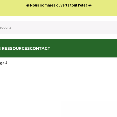
☀️ Nous sommes ouverts tout l'été ! ☀️
S RESSOURCES
CONTACT
ge 4