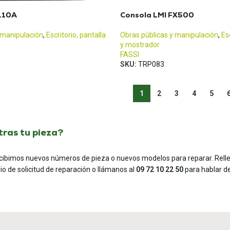
F110A
Consola LMI FX500
 manipulación
,
Escritorio, pantalla
Obras públicas y manipulación
,
Es
y mostrador
FASSI
SKU:
TRP083
1
2
3
4
5
ras tu pieza?
ecibimos nuevos números de pieza o nuevos modelos para reparar. Rell
io de solicitud de reparación o llámanos al
09 72 10 22 50
para hablar de