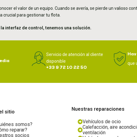
nocer el valor de un equipo. Cuando se avería, se pierde un valioso cont
a crucial para gestionar tu flota.
 la interfaz de control, tenemos una solución.
Has
Servicio de atención al cliente
edia
disponible
que 
+33 9 72 10 22 50
Nuestras reparaciones
l sitio
Vehículos de ocio
uiénes somos?
Calefacción, aire acondic
ómo reparar?
ventilación
estros socios