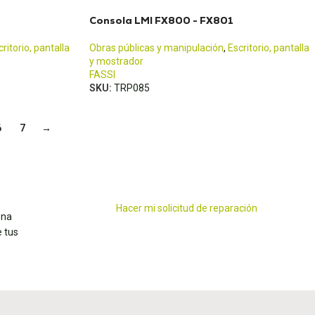
Consola LMI FX800 - FX801
critorio, pantalla
Obras públicas y manipulación
,
Escritorio, pantalla
y mostrador
FASSI
SKU:
TRP085
6
7
→
Hacer mi solicitud de reparación
ena
 tus