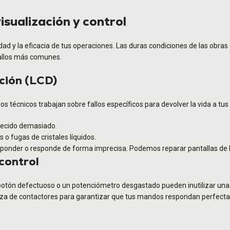
isualización y control
d y la eficacia de tus operaciones. Las duras condiciones de las obr
fallos más comunes.
ación (LCD)
ros técnicos trabajan sobre fallos específicos para devolver la vida a tus
recido demasiado.
 o fugas de cristales líquidos.
sponder o responde de forma imprecisa. Podemos reparar pantallas de 
control
 botón defectuoso o un potenciómetro desgastado pueden inutilizar una f
mpieza de contactores para garantizar que tus mandos respondan perfect