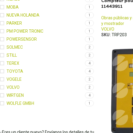
Compteur pour
11443911
MOBA
1
NUEVA HOLANDA
1
Obras públicas y
PARKER
1
y mostrador
VOLVO
PM POWER TRONIC
1
SKU:
TRP203
POWERSENSOR
1
SOLMEC
2
STILL
2
TEREX
4
TOYOTA
4
VOGELE
2
VOLVO
2
WIRTGEN
4
WOLFLE GMBH
1
¿Eres un cliente nuevo? Envíanos los detalles de tu