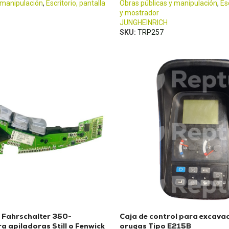
 manipulación
,
Escritorio, pantalla
Obras públicas y manipulación
,
Es
y mostrador
JUNGHEINRICH
SKU:
TRP257
 Fahrschalter 350-
Caja de control para excava
 apiladoras Still o Fenwick
orugas Tipo E215B