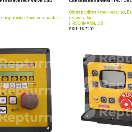
 l’excavateur Volvo L90 -
Consola de control - PAT DS
Obras públicas y manipulación
,
Es
 manipulación
,
Escritorio, pantalla
y mostrador
HIRSCHMANN
,
LMI
SKU:
TRP201