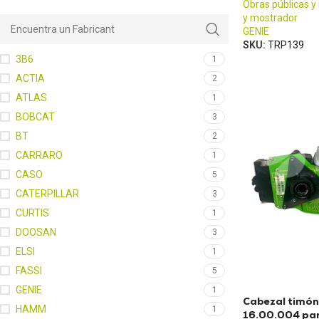
Obras públicas y
y mostrador
GENIE
SKU:
TRP139
3B6
1
ACTIA
2
ATLAS
1
BOBCAT
3
BT
2
CARRARO
1
CASO
5
CATERPILLAR
3
CURTIS
1
DOOSAN
3
ELSI
1
FASSI
5
GENIE
1
Cabezal timón
HAMM
1
16.00.004 para