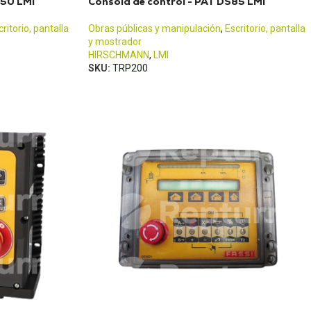
150 LMI
Consola de control - PAT DS85 LMI
critorio, pantalla
Obras públicas y manipulación
,
Escritorio, pantalla
y mostrador
HIRSCHMANN
,
LMI
SKU:
TRP200