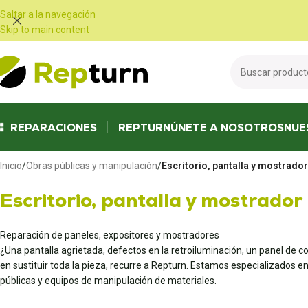
Panel de gestión de cookies
Saltar a la navegación
Skip to main content
REPARACIONES
REPTURN
ÚNETE A NOSOTROS
NUE
Inicio
/
Obras públicas y manipulación
/
Escritorio, pantalla y mostrador
Escritorio, pantalla y mostrador
Reparación de paneles, expositores y mostradores
¿Una pantalla agrietada, defectos en la retroiluminación, un panel de c
en sustituir toda la pieza, recurre a Repturn. Estamos especializados 
públicas y equipos de manipulación de materiales.