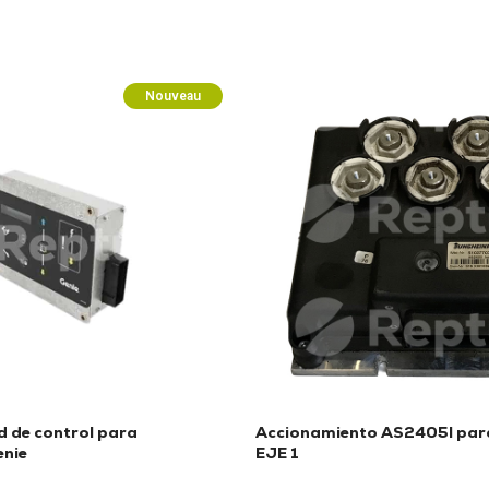
Nouveau
 de control para
Accionamiento AS2405I par
enie
EJE 1