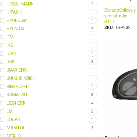
HIRSCHMANN
2
Obras públicas y
HITACHI
1
y mostrador
HYDEQUIP
1
STILL
SKU:
TRP232
HYUNDAI
2
IFM
1
INS
1
IQAN
1
JCB
3
JIACHENIN
1
JUNGHEINRICH
1
KINSHOFER
1
KOMATSU
8
LIEBHERR
4
LMI
2
LODAR
1
MANITOU
2
MERLO
1