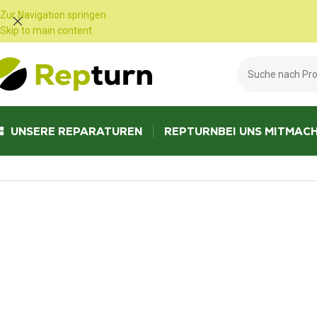
Cookie-Einstellungen
Zur Navigation springen
Skip to main content
UNSERE REPARATUREN
REPTURN
BEI UNS MITMAC
Start
/
LKW und Busse
/
Zähler
/
Kombiinstrumente Mercedes Actros MP