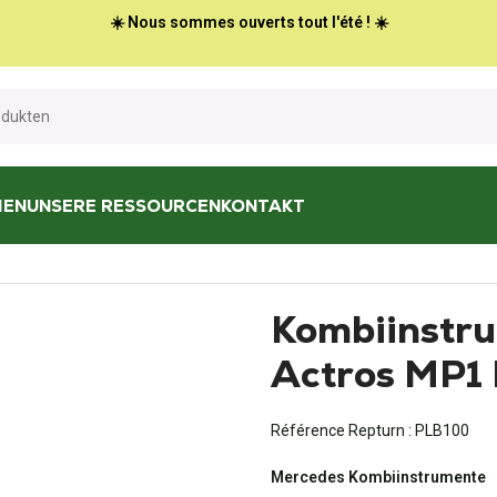
☀️ Nous sommes ouverts tout l'été ! ☀️
HEN
UNSERE RESSOURCEN
KONTAKT
1 Ph1 (1996-2002)
Kombiinstr
Actros MP1
Référence Repturn :
PLB100
Mercedes Kombiinstrumente