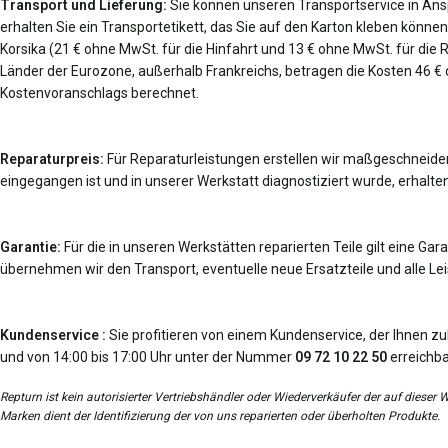
Transport und Lieferung:
Sie können unseren Transportservice in An
erhalten Sie ein Transportetikett, das Sie auf den Karton kleben können
Korsika (21 € ohne MwSt. für die Hinfahrt und 13 € ohne MwSt. für die 
Länder der Eurozone, außerhalb Frankreichs, betragen die Kosten 46 €
Kostenvoranschlags berechnet.
Reparaturpreis:
Für Reparaturleistungen erstellen wir maßgeschneider
eingegangen ist und in unserer Werkstatt diagnostiziert wurde, erhalten
Garantie:
Für die in unseren Werkstätten reparierten Teile gilt eine Gar
übernehmen wir den Transport, eventuelle neue Ersatzteile und alle Leis
Kundenservice :
Sie profitieren von einem Kundenservice, der Ihnen zu
und von 14:00 bis 17:00 Uhr unter der Nummer
09 72 10 22 50
erreichba
Repturn ist kein autorisierter Vertriebshändler oder Wiederverkäufer der auf diese
Marken dient der Identifizierung der von uns reparierten oder überholten Produkte.