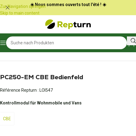
Cookie-Einstellungen
☀️ Nous sommes ouverts tout l'été ! ☀️
Zur Navigation springen
Skip to main content
Start
/
Wohnmobile und Vans
/
Bedienfeld
PC250-EM CBE Bedienfeld
Référence Repturn :
LOI547
Kontrollmodul für Wohnmobile und Vans
CBE