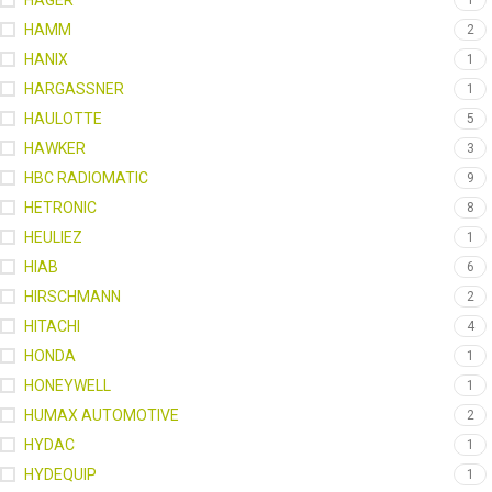
HAGER
1
HAMM
2
HANIX
1
HARGASSNER
1
HAULOTTE
5
HAWKER
3
HBC RADIOMATIC
9
HETRONIC
8
HEULIEZ
1
HIAB
6
HIRSCHMANN
2
HITACHI
4
HONDA
1
HONEYWELL
1
HUMAX AUTOMOTIVE
2
HYDAC
1
HYDEQUIP
1