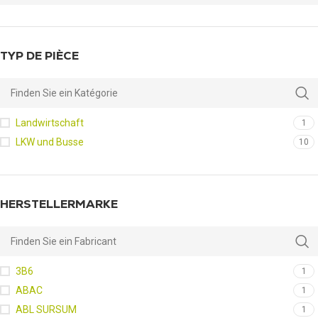
TYP DE PIÈCE
Landwirtschaft
1
LKW und Busse
10
HERSTELLERMARKE
3B6
1
ABAC
1
ABL SURSUM
1