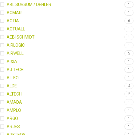
ABL SURSUM / DEHLER
1
ACMAR
1
ACTIA
6
ACTUALL
1
AEBI SCHMIDT
1
AIRLOGIC
1
AIRWELL
5
AIXIA
1
AJ TECH
1
AL-KO
1
ALDE
4
ALTECH
2
AMADA
1
AMPLO
1
ARGO
1
ARJES
1
ARKTEOS
1