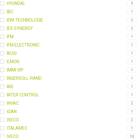
HYUNDAI
3
IBC
1
IDM TECHNOLOGIE
2
IES SYNERGY
2
IFM
1
IFM ELECTRONIC
1
IKUSI
1
ILMOR
1
IMMI VIP
1
INGERSOLL-RAND
1
INS
1
INTER CONTROL
1
INVAC
2
IQAN
1
ISECO
2
ITALAMEC
1
IVECO
10