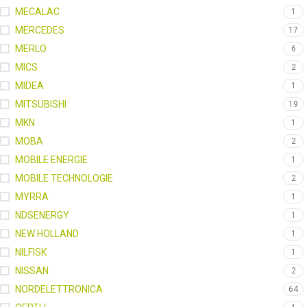
MECALAC
1
MERCEDES
17
MERLO
6
MICS
2
MIDEA
1
MITSUBISHI
19
MKN
1
MOBA
2
MOBILE ENERGIE
1
MOBILE TECHNOLOGIE
2
MYRRA
1
NDSENERGY
1
NEW HOLLAND
1
NILFISK
1
NISSAN
2
NORDELETTRONICA
64