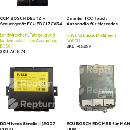
CCM BOSCH DEUTZ –
Daimler TCC Touch
Steuergerät ECU EDC17CV54
Autoradio für Mercedes
Trucks
Landwirtschaft
,
Fahrzeug und
LKW und Busse
,
Multimedia
landwirtschaftliche Ausrüstung
BOSCH
BOSCH
SKU:
PLB089
SKU:
AGR024
DDM Iveco Stralis II (2007-
ECU BOSCH EDC MS5 für MAN
2012)
LKW