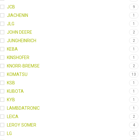
JCB
9
JIACHENIN
1
JLG
1
JOHN DEERE
2
JUNGHEINRICH
2
KEBA
1
KINSHOFER
1
KNORR-BREMSE
2
KOMATSU
13
KSB
1
KUBOTA
1
KYB
1
LAMBDATRONIC
1
LEICA
2
LEROY SOMER
4
LG
5