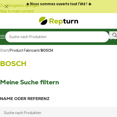
Cookie-Einstellungen
☀️ Nous sommes ouverts tout l'été ! ☀️
Zur Navigation springen
Skip to main content
Start
/
Product Fabricant
/
BOSCH
BOSCH
Meine Suche filtern
NAME ODER REFERENZ