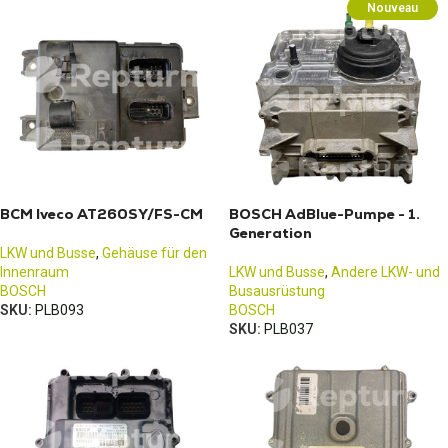
Nouveau
BCM Iveco AT260SY/FS-CM
BOSCH AdBlue-Pumpe - 1.
Generation
LKW und Busse
,
Gehäuse für den
Innenraum
LKW und Busse
,
Andere LKW- und
BOSCH
Busausrüstung
SKU:
PLB093
BOSCH
SKU:
PLB037