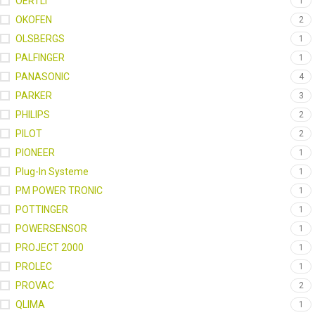
OERTLI
1
OKOFEN
2
OLSBERGS
1
PALFINGER
1
PANASONIC
4
PARKER
3
PHILIPS
2
PILOT
2
PIONEER
1
Plug-In Systeme
1
PM POWER TRONIC
1
POTTINGER
1
POWERSENSOR
1
PROJECT 2000
1
PROLEC
1
PROVAC
2
QLIMA
1