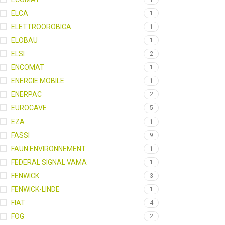
ELCA
1
ELETTROOROBICA
1
ELOBAU
1
ELSI
2
ENCOMAT
1
ENERGIE MOBILE
1
ENERPAC
2
EUROCAVE
5
EZA
1
FASSI
9
FAUN ENVIRONNEMENT
1
FEDERAL SIGNAL VAMA
1
FENWICK
3
FENWICK-LINDE
1
FIAT
4
FOG
2