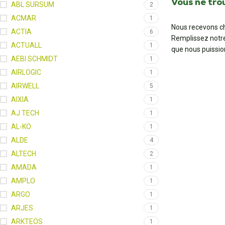
Vous ne tro
ABL SURSUM
2
ACMAR
1
Nous recevons ch
ACTIA
6
Remplissez notr
ACTUALL
1
que nous puissio
AEBI SCHMIDT
1
AIRLOGIC
1
AIRWELL
5
AIXIA
1
AJ TECH
1
AL-KO
1
ALDE
4
ALTECH
2
AMADA
1
AMPLO
1
ARGO
1
ARJES
1
ARKTEOS
1