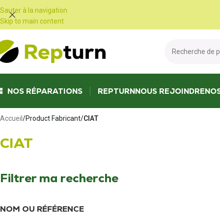
Panneau de gestion des cookies
Sauter à la navigation
Skip to main content
NOS RÉPARATIONS
REPTURN
NOUS REJOINDRE
NO
Accueil
/
Product Fabricant
/
CIAT
CIAT
Filtrer ma recherche
NOM OU RÉFÉRENCE