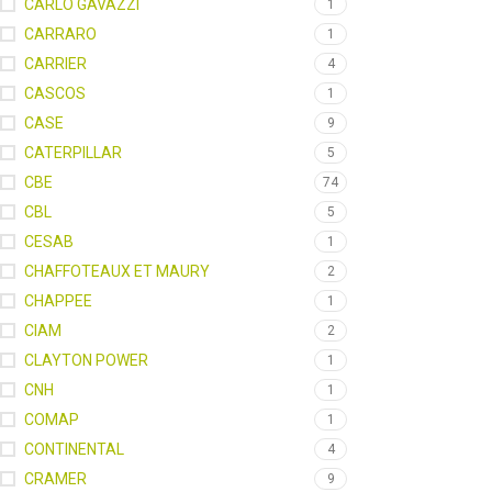
CARLO GAVAZZI
1
CARRARO
1
CARRIER
4
CASCOS
1
CASE
9
CATERPILLAR
5
CBE
74
CBL
5
CESAB
1
CHAFFOTEAUX ET MAURY
2
CHAPPEE
1
CIAM
2
CLAYTON POWER
1
CNH
1
COMAP
1
CONTINENTAL
4
CRAMER
9