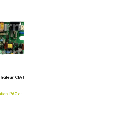
chaleur CIAT
ation
,
PAC et