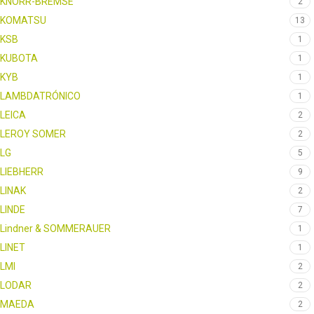
KNORR-BREMSE
2
KOMATSU
13
KSB
1
KUBOTA
1
KYB
1
LAMBDATRÓNICO
1
LEICA
2
LEROY SOMER
2
LG
5
LIEBHERR
9
LINAK
2
LINDE
7
Lindner & SOMMERAUER
1
LINET
1
LMI
2
LODAR
2
MAEDA
2