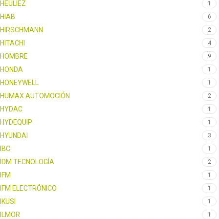
HEULIEZ
1
HIAB
6
HIRSCHMANN
2
HITACHI
4
HOMBRE
9
HONDA
1
HONEYWELL
1
HUMAX AUTOMOCIÓN
2
HYDAC
1
HYDEQUIP
1
HYUNDAI
3
IBC
1
IDM TECNOLOGÍA
2
IFM
1
IFM ELECTRÓNICO
1
IKUSI
1
ILMOR
1