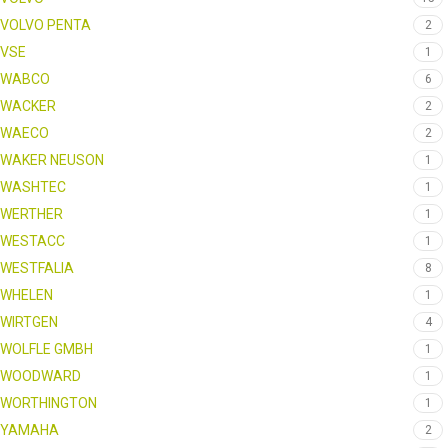
VOLVO PENTA
2
VSE
1
WABCO
6
WACKER
2
WAECO
2
WAKER NEUSON
1
WASHTEC
1
WERTHER
1
WESTACC
1
WESTFALIA
8
WHELEN
1
WIRTGEN
4
WOLFLE GMBH
1
WOODWARD
1
WORTHINGTON
1
YAMAHA
2