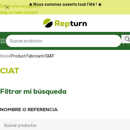
Panel de gestión de cookies
☀️ Nous sommes ouverts tout l'été ! ☀️
Saltar a la navegación
Skip to main content
Inicio
/
Product Fabricant
/
CIAT
CIAT
Filtrar mi búsqueda
NOMBRE O REFERENCIA