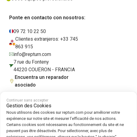
Ponte en contacto con nosotros:
09 72 10 22 50
Clientes extranjeros: +33 745
863 915
info@repturn.com
7 rue du Fonteny
44220 COUËRON - FRANCIA
Encuentra un reparador
asociado
Continuer sans accepter
Gestion des Cookies
Condiciones generales de venta
|
Aviso legal
|
Política de privacidad
|
Nous utilisons des cookies sur repturn.com pour améliorer votre
Cookies
|
Política de cookies
expérience sur notre site et mesurer l’efficacité de nos actions.
Certains cookies sont nécessaires au fonctionnement du site et ne
peuvent pas être désactivés. Pour sélectionner, avec plus de
Síguenos en :
précisions, vos préférences, cliquez sur le bouton “Je choisis”.