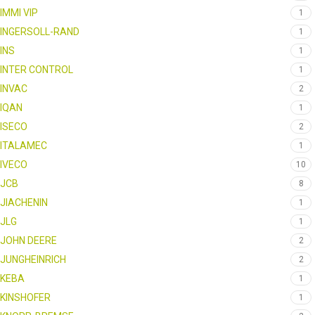
IMMI VIP
1
INGERSOLL-RAND
1
INS
1
INTER CONTROL
1
INVAC
2
IQAN
1
ISECO
2
ITALAMEC
1
IVECO
10
JCB
8
JIACHENIN
1
JLG
1
JOHN DEERE
2
JUNGHEINRICH
2
KEBA
1
KINSHOFER
1