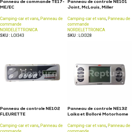
Panneau de commande TE17-
Panneau de controle NE101
ME/EC
Joint, McLouis, Miller
Camping-car et vans
,
Panneau de
Camping-car et vans
,
Panneau de
commande
commande
NORDELETTRONICA
NORDELETTRONICA
SKU :
LOI343
SKU :
LOI328
Panneau de controle NE102
Panneau de controle NE132
FLEURETTE
Laika et Bolloré Motorhome
Camping-car et vans
,
Panneau de
Camping-car et vans
,
Panneau de
commande
commande