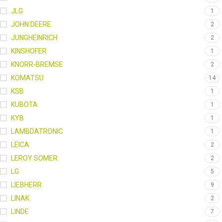
JLG
1
JOHN DEERE
2
JUNGHEINRICH
2
KINSHOFER
1
KNORR-BREMSE
2
KOMATSU
14
KSB
1
KUBOTA
1
KYB
1
LAMBDATRONIC
1
LEICA
2
LEROY SOMER
2
LG
5
LIEBHERR
9
LINAK
2
LINDE
7