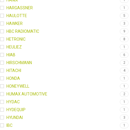
HANIX
1
HARGASSNER
1
HAULOTTE
5
HAWKER
3
HBC RADIOMATIC
9
HETRONIC
8
HEULIEZ
1
HIAB
6
HIRSCHMANN
2
HITACHI
4
HONDA
1
HONEYWELL
1
HUMAX AUTOMOTIVE
2
HYDAC
1
HYDEQUIP
1
HYUNDAI
3
IBC
1