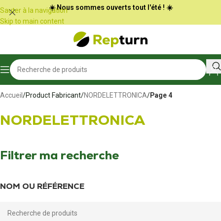
Panneau de gestion des cookies
☀️ Nous sommes ouverts tout l'été ! ☀️
Sauter à la navigation
Skip to main content
Accueil
/
Product Fabricant
/
NORDELETTRONICA
/
Page 4
NORDELETTRONICA
Filtrer ma recherche
NOM OU RÉFÉRENCE