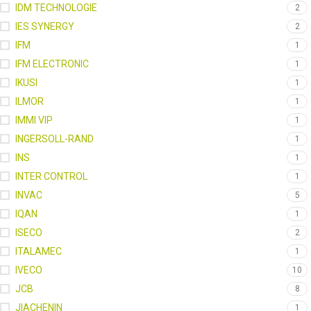
IDM TECHNOLOGIE
2
IES SYNERGY
2
IFM
1
IFM ELECTRONIC
1
IKUSI
1
ILMOR
1
IMMI VIP
1
INGERSOLL-RAND
1
INS
1
INTER CONTROL
1
INVAC
5
IQAN
1
ISECO
2
ITALAMEC
1
IVECO
10
JCB
8
JIACHENIN
1